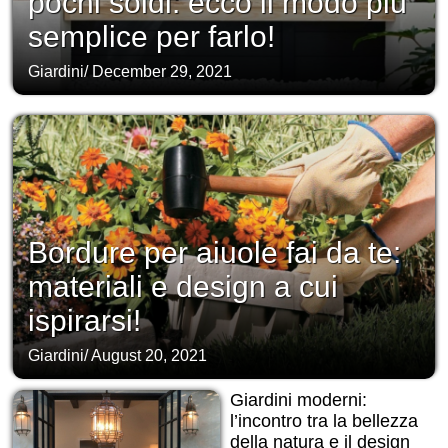
pochi soldi: ecco il modo più
semplice per farlo!
Giardini
/
December 29, 2021
Bordure per aiuole fai da te:
materiali e design a cui
ispirarsi!
Giardini
/
August 20, 2021
Giardini moderni:
l’incontro tra la bellezza
della natura e il design