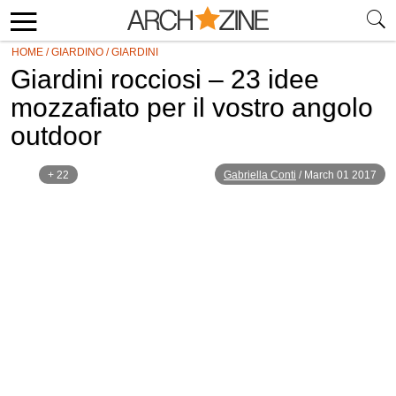
HOME
/
GIARDINO
/
GIARDINI
Giardini rocciosi – 23 idee
mozzafiato per il vostro angolo
outdoor
+ 22
Gabriella Conti
/
March 01 2017