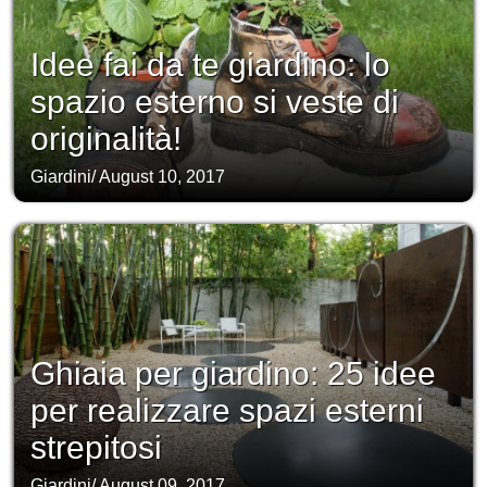
Idee fai da te giardino: lo
spazio esterno si veste di
originalità!
Giardini
/
August 10, 2017
Ghiaia per giardino: 25 idee
per realizzare spazi esterni
strepitosi
Giardini
/
August 09, 2017