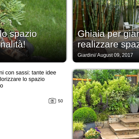
 lo spazio
Ghiaia per gia
nalità!
realizzare spaz
Giardini
/
August 09, 2017
ni con sassi: tante idee
lorizzare lo spazio
no
50