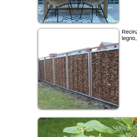
Recinz
legno,