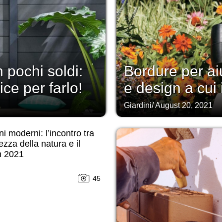
n pochi soldi:
Bordure per aiu
ce per farlo!
e design a cui i
Giardini
/
August 20, 2021
ni moderni: l’incontro tra
lezza della natura e il
n 2021
45