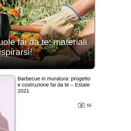
ole fai da te: materiali
spirarsi!
Barbecue in muratura: progetto
e costruzione fai da te – Estate
2021
55