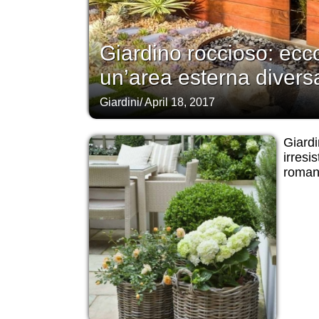
Giardino roccioso: ec
un’area esterna diversa
Giardini
/
April 18, 2017
Giardi
irresis
roman