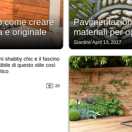
co come creare
Pavimentazione
 e originale
materiali per o
Giardini
/
April 13, 2017
ni shabby chic e il fascino
tibile di questo stile così
tico
20