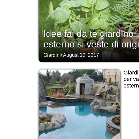
Idee fai da te giardino:
esterno si veste di origi
Giardini
/
August 10, 2017
Giardi
per va
ester