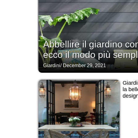
Abbellire il giardino co
ecco il modo più sempli
Giardini
/
December 29, 2021
Giardi
la bel
desig