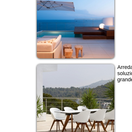
Arred
soluzi
grande