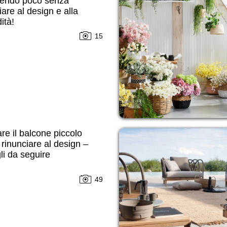
endo poco senza
iare al design e alla
ità!
15
re il balcone piccolo
rinunciare al design –
li da seguire
49