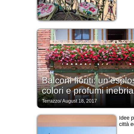
Balconi fioriti: un’esplo
colori e profumi inebria
Terrazzo
/
August 18, 2017
Idee p
città 