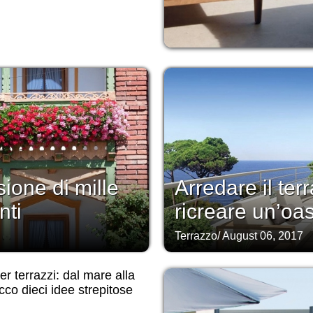
sione di mille
Arredare il te
nti
ricreare un’oas
Terrazzo
/
August 06, 2017
er terrazzi: dal mare alla
ecco dieci idee strepitose