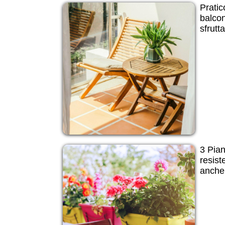
Pratic
balcon
sfrutt
3 Pian
resist
anche 