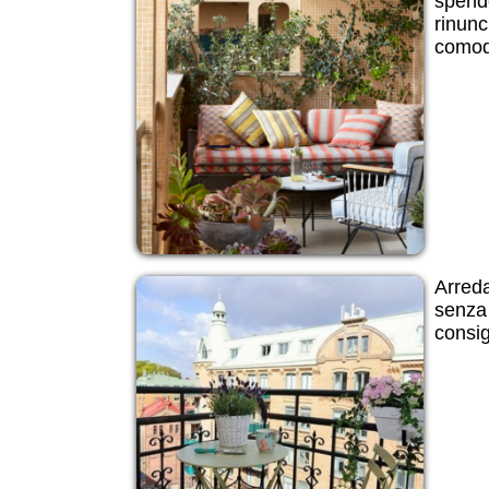
spend
rinunc
comod
Arreda
senza 
consig