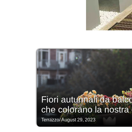
Fiori autunnali da balc
che colorano la nostra
Terrazzo
/
August 29, 2023