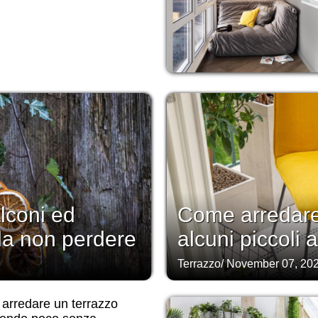
lconi ed
Come arredare
 da non perdere
alcuni piccoli 
Terrazzo
/
November 07, 20
arredare un terrazzo