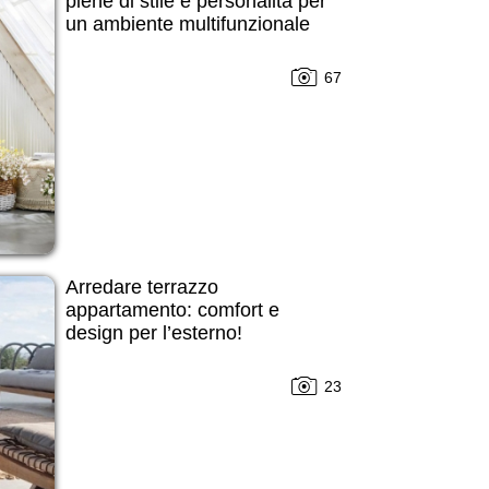
piene di stile e personalità per
un ambiente multifunzionale
67
Arredare terrazzo
appartamento: comfort e
design per l’esterno!
23