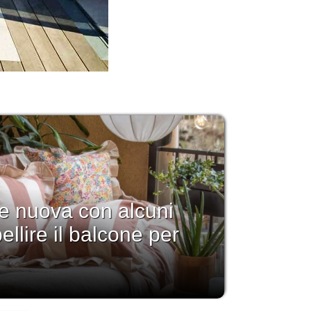
 e nuova con alcuni
llire il balcone per