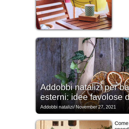
Addobbi natalizi per ba
esterni: idee favolose
Addobbi natalizi
/
November 27, 2021
Come 