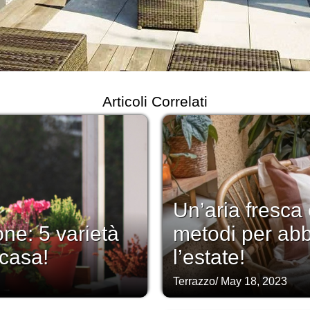
Articoli Correlati
Un’aria fresca
one: 5 varietà
metodi per abbe
 casa!
l’estate!
Terrazzo
/
May 18, 2023