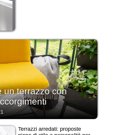
 un terrazzo con
accorgimenti
21
Terrazzi arredati: proposte