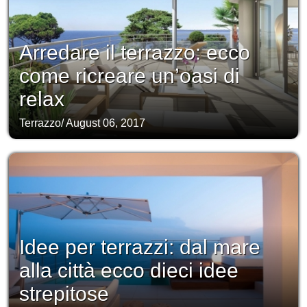
Arredare il terrazzo: ecco
come ricreare un’oasi di
relax
Terrazzo
/
August 06, 2017
Idee per terrazzi: dal mare
alla città ecco dieci idee
strepitose