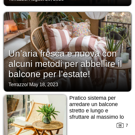
Un’aria fresca e nuova con
alcuni metodi per abbellire il
balcone per l’estate!
Terrazzo
/
May 18, 2023
Pratico sistema per
arredare un balcone
stretto e lungo e
sfruttare al massimo lo
spazio!
7