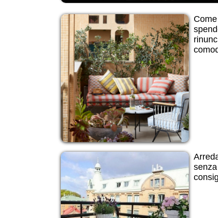
Come 
spend
rinunc
comod
Arreda
senza 
consig