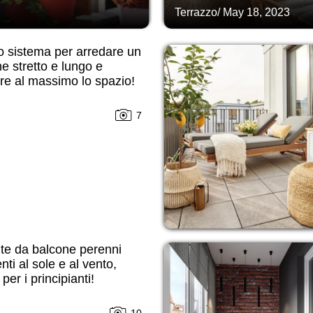
Terrazzo
/
May 18, 2023
o sistema per arredare un
e stretto e lungo e
are al massimo lo spazio!
7
te da balcone perenni
enti al sole e al vento,
per i principianti!
10