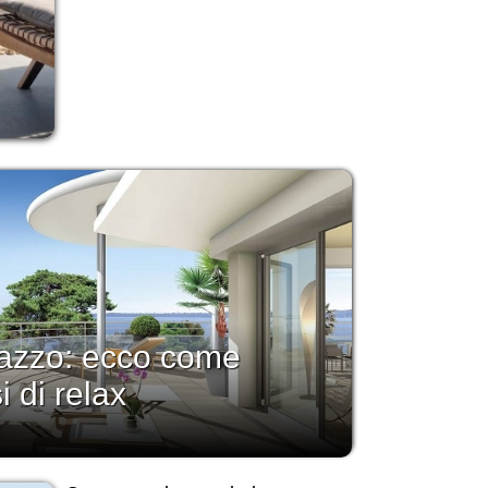
rrazzo: ecco come
i di relax