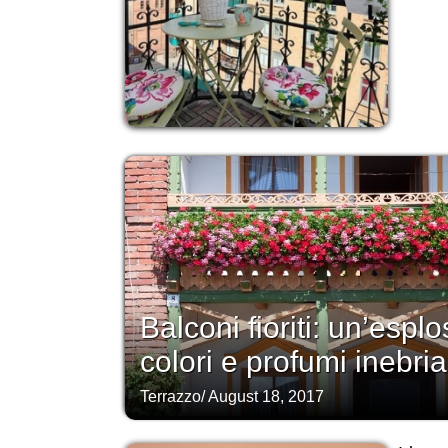
Balconi fioriti: un’esplo
colori e profumi inebria
Terrazzo
/
August 18, 2017