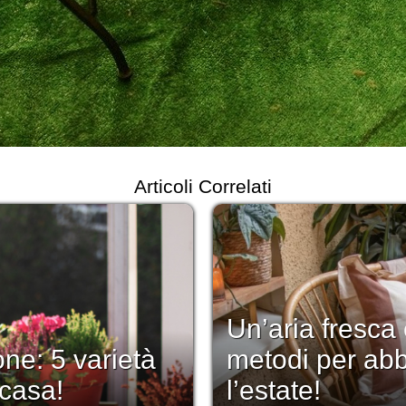
Articoli Correlati
Un’aria fresca
one: 5 varietà
metodi per abbe
 casa!
l’estate!