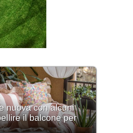
 e nuova con alcuni
llire il balcone per