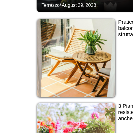
Terrazzo
/
August 29, 2023
Pratic
balcon
sfrutt
3 Pian
resist
anche 