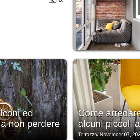
lconi ed
Come arredare
 da non perdere
alcuni piccoli 
Terrazzo
/
November 07, 20