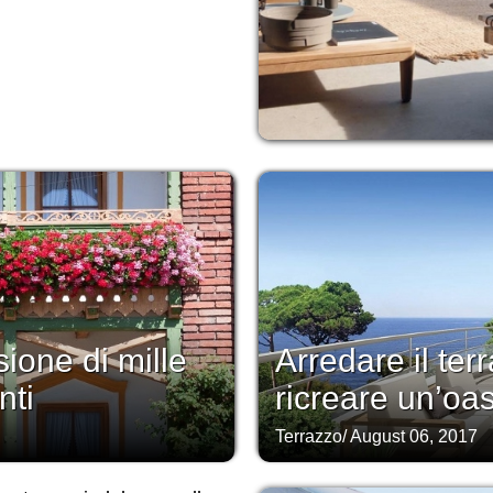
sione di mille
Arredare il te
nti
ricreare un’oas
Terrazzo
/
August 06, 2017