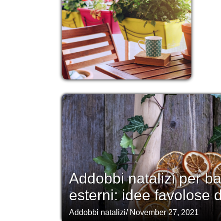
Addobbi natalizi per ba
esterni: idee favolose
Addobbi natalizi
/
November 27, 2021