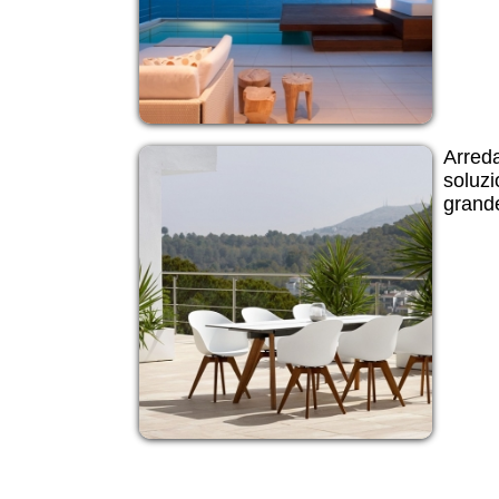
Arred
soluzi
grande