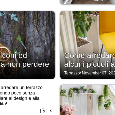
lconi ed
Come arredare
 da non perdere
alcuni piccoli 
Terrazzo
/
November 07, 20
arredare un terrazzo
endo poco senza
iare al design e alla
ità!
15