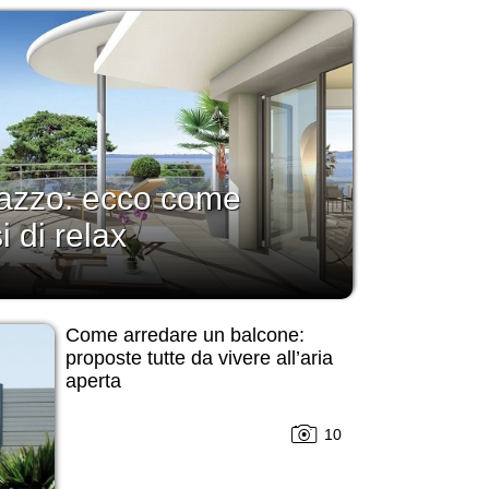
rrazzo: ecco come
i di relax
Come arredare un balcone:
proposte tutte da vivere all’aria
aperta
10