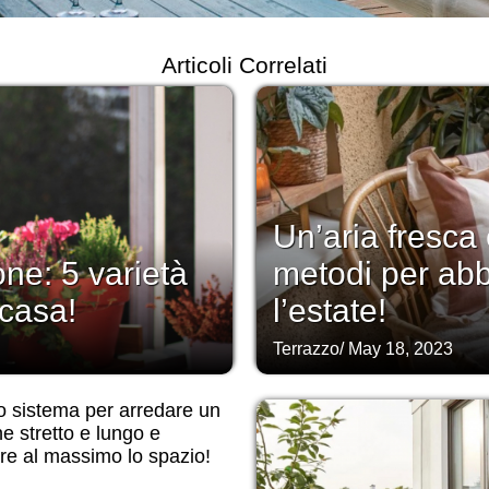
Articoli Correlati
Un’aria fresca
one: 5 varietà
metodi per abbe
 casa!
l’estate!
Terrazzo
/
May 18, 2023
o sistema per arredare un
e stretto e lungo e
are al massimo lo spazio!