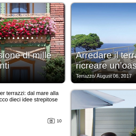
sione di mille
Arredare il te
nti
ricreare un’oas
Terrazzo
/
August 06, 2017
er terrazzi: dal mare alla
ecco dieci idee strepitose
10