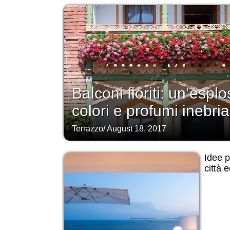
Balconi fioriti: un’esplo
colori e profumi inebria
Terrazzo
/
August 18, 2017
Idee p
città 