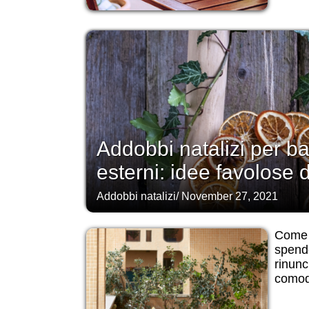
Addobbi natalizi per ba
esterni: idee favolose
Addobbi natalizi
/
November 27, 2021
Come 
spend
rinunc
comod