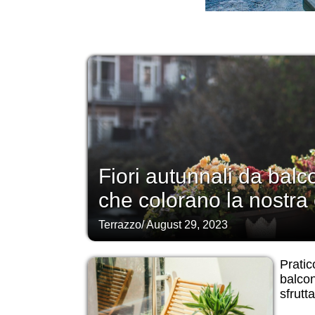
Fiori autunnali da balc
che colorano la nostra
Terrazzo
/
August 29, 2023
Pratic
balcon
sfrutt