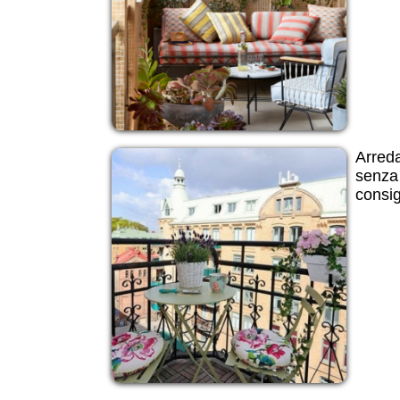
Arreda
senza 
consig