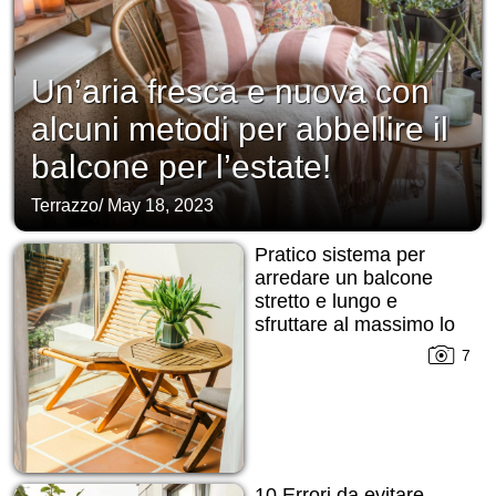
Un’aria fresca e nuova con
alcuni metodi per abbellire il
balcone per l’estate!
Terrazzo
/
May 18, 2023
Pratico sistema per
arredare un balcone
stretto e lungo e
sfruttare al massimo lo
spazio!
7
10 Errori da evitare