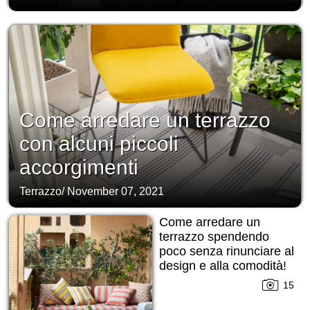
Come arredare un terrazzo
con alcuni piccoli
accorgimenti
Terrazzo
/
November 07, 2021
Come arredare un
terrazzo spendendo
poco senza rinunciare al
design e alla comodità!
15