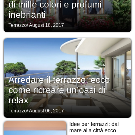
di mille colori e profumi
inebrianti
Terrazzo
/
August 18, 2017
Arredare il terrazzo: ecco
come ricreare un’oasi di
relax
Terrazzo
/
August 06, 2017
Idee per terrazzi: dal
mare alla città ecco