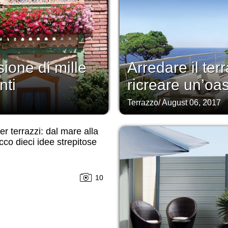
sione di mille
Arredare il te
nti
ricreare un’oas
Terrazzo
/
August 06, 2017
er terrazzi: dal mare alla
ecco dieci idee strepitose
10