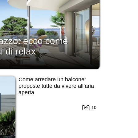
rrazzo: ecco come
i di relax
Come arredare un balcone:
proposte tutte da vivere all’aria
aperta
10