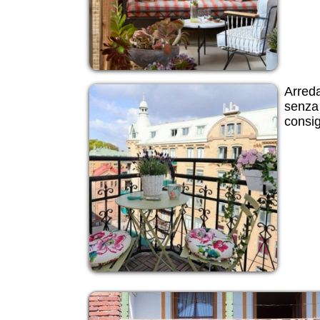
Arreda
senza 
consig