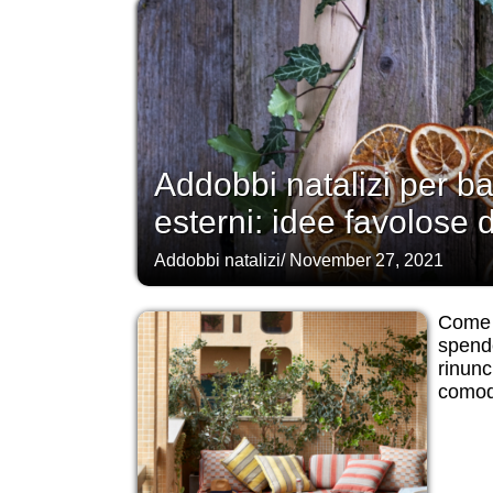
Addobbi natalizi per ba
esterni: idee favolose
Addobbi natalizi
/
November 27, 2021
Come 
spend
rinunc
comod