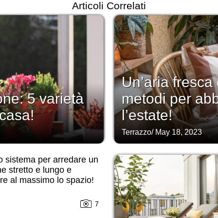
Articoli Correlati
Un’aria fresca
one: 5 varietà
metodi per abbe
 casa!
l’estate!
Terrazzo
/
May 18, 2023
o sistema per arredare un
e stretto e lungo e
are al massimo lo spazio!
7