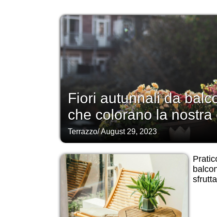
Fiori autunnali da balc
che colorano la nostra
Terrazzo
/
August 29, 2023
Pratic
balcon
sfrutt