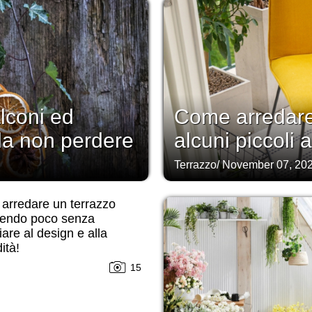
lconi ed
Come arredare
 da non perdere
alcuni piccoli 
Terrazzo
/
November 07, 20
arredare un terrazzo
endo poco senza
iare al design e alla
ità!
15