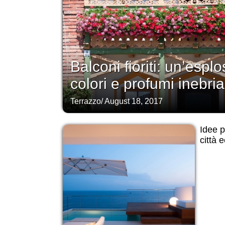
Balconi fioriti: un’esplo
colori e profumi inebria
Terrazzo
/
August 18, 2017
Idee p
città 