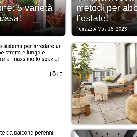
one: 5 varietà
metodi per abbe
 casa!
l’estate!
Terrazzo
/
May 18, 2023
o sistema per arredare un
e stretto e lungo e
are al massimo lo spazio!
7
te da balcone perenni