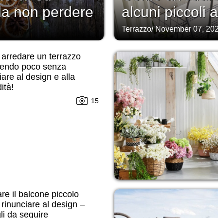
 da non perdere
alcuni piccoli 
Terrazzo
/
November 07, 20
arredare un terrazzo
endo poco senza
iare al design e alla
ità!
15
re il balcone piccolo
rinunciare al design –
li da seguire