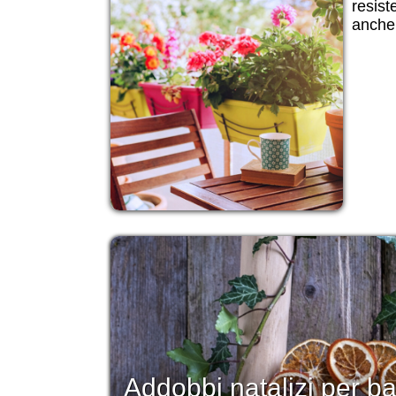
resist
anche 
Addobbi natalizi per ba