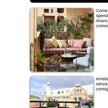
Come 
spend
rinunc
comod
Arreda
senza 
consig