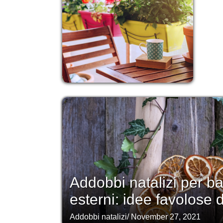
Addobbi natalizi per ba
esterni: idee favolose
Addobbi natalizi
/
November 27, 2021