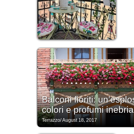
Balconi fioriti: un’esplo
colori e profumi inebria
Terrazzo
/
August 18, 2017