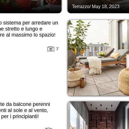
Terrazzo
/
May 18, 2023
o sistema per arredare un
e stretto e lungo e
are al massimo lo spazio!
7
te da balcone perenni
enti al sole e al vento,
per i principianti!