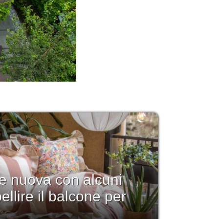
 e nuova con alcuni
llire il balcone per