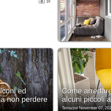
10
lconi ed
Come arredare
 da non perdere
alcuni piccoli 
Terrazzo
/
November 07, 20