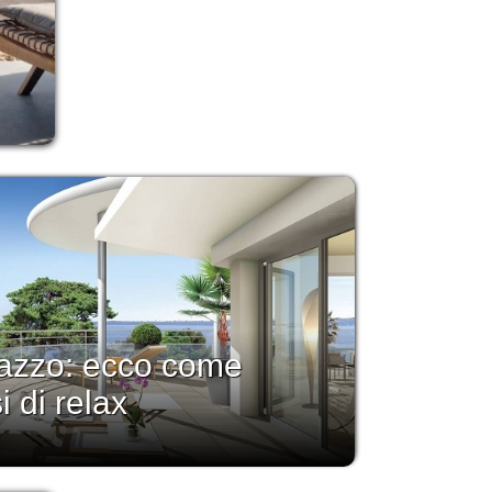
rrazzo: ecco come
i di relax