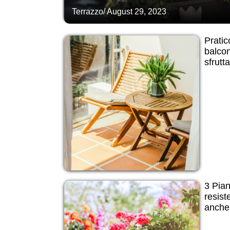
Terrazzo
/
August 29, 2023
Pratic
balcon
sfrutt
3 Pian
resist
anche 