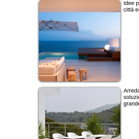
Idee p
città 
Arred
soluzi
grande