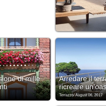
sione di mille
Arredare il te
nti
ricreare un’oas
Terrazzo
/
August 06, 2017