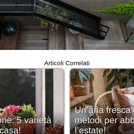
Articoli Correlati
Un’aria fresca
one: 5 varietà
metodi per abbe
 casa!
l’estate!