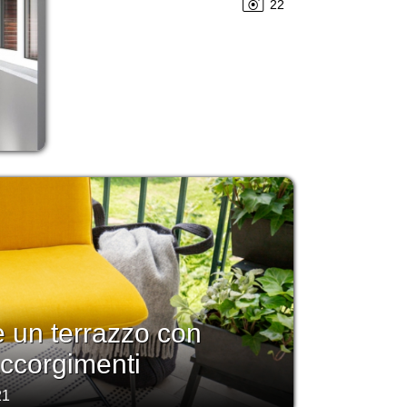
22
 un terrazzo con
accorgimenti
21