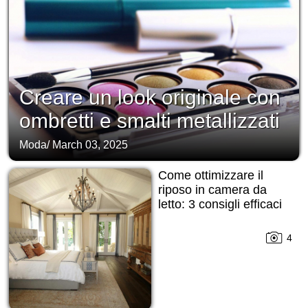
Creare un look originale con
ombretti e smalti metallizzati
Moda
/
March 03, 2025
Come ottimizzare il
riposo in camera da
letto: 3 consigli efficaci
4