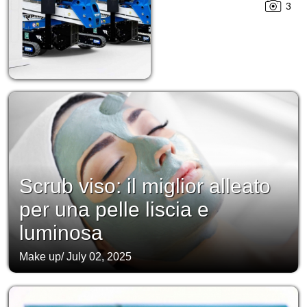
3
Scrub viso: il miglior alleato
per una pelle liscia e
luminosa
Make up
/
July 02, 2025