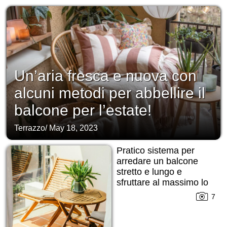
Un’aria fresca e nuova con
alcuni metodi per abbellire il
balcone per l’estate!
Terrazzo
/
May 18, 2023
Pratico sistema per
arredare un balcone
stretto e lungo e
sfruttare al massimo lo
spazio!
7