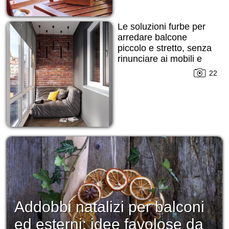
Le soluzioni furbe per
arredare balcone
piccolo e stretto, senza
rinunciare ai mobili e
alle decorazioni!
22
Addobbi natalizi per balconi
ed esterni: idee favolose da