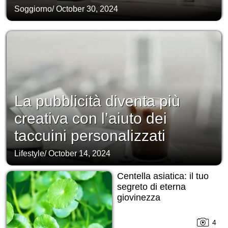
Soggiorno
/
October 30, 2024
La pubblicità diventa più
creativa con l’aiuto dei
taccuini personalizzati
Lifestyle
/
October 14, 2024
Centella asiatica: il tuo
segreto di eterna
giovinezza
4