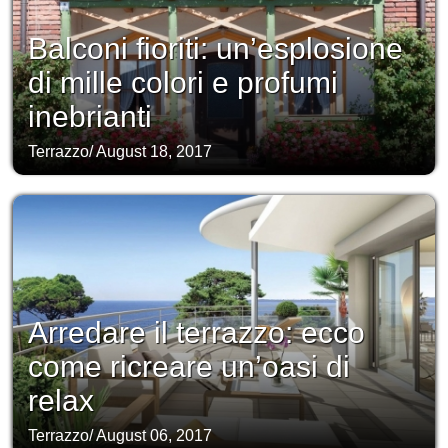
Balconi fioriti: un’esplosione
di mille colori e profumi
inebrianti
Terrazzo
/
August 18, 2017
Arredare il terrazzo: ecco
come ricreare un’oasi di
relax
Terrazzo
/
August 06, 2017