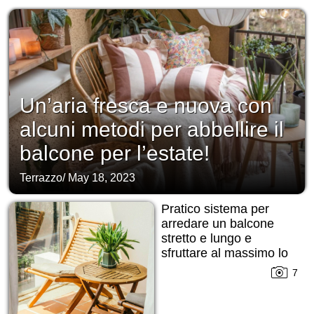
Un’aria fresca e nuova con
alcuni metodi per abbellire il
balcone per l’estate!
Terrazzo
/
May 18, 2023
Pratico sistema per
arredare un balcone
stretto e lungo e
sfruttare al massimo lo
spazio!
7