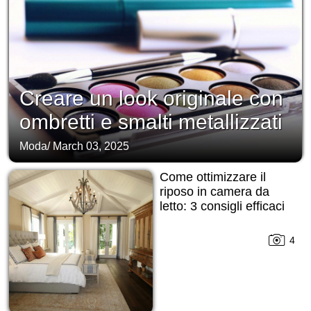
Creare un look originale con
ombretti e smalti metallizzati
Moda
/
March 03, 2025
Come ottimizzare il
riposo in camera da
letto: 3 consigli efficaci
4