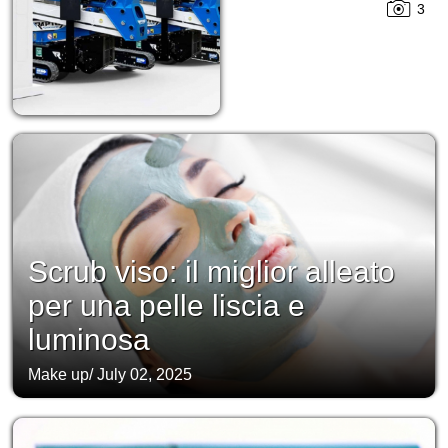
3
Scrub viso: il miglior alleato
per una pelle liscia e
luminosa
Make up
/
July 02, 2025