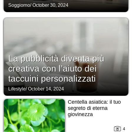
Soggiorno
/
October 30, 2024
La pubblicità diventa più
creativa con l’aiuto dei
taccuini personalizzati
Lifestyle
/
October 14, 2024
Centella asiatica: il tuo
segreto di eterna
giovinezza
4