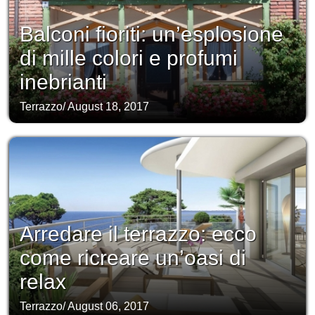
Balconi fioriti: un’esplosione
di mille colori e profumi
inebrianti
Terrazzo
/
August 18, 2017
Arredare il terrazzo: ecco
come ricreare un’oasi di
relax
Terrazzo
/
August 06, 2017