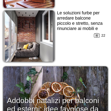
Le soluzioni furbe per
arredare balcone
piccolo e stretto, senza
rinunciare ai mobili e
alle decorazioni!
22
Addobbi natalizi per balconi
ed esterni: idee favolose da