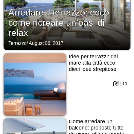
Arredare il terrazzo: ecco
come ricreare un’oasi di
relax
Terrazzo
/
August 06, 2017
Idee per terrazzi: dal
mare alla città ecco
dieci idee strepitose
10
Come arredare un
balcone: proposte tutte
da vivere all’aria aperta