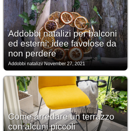
Addobbi natalizi per balconi
ed esterni: idee favolose da
non perdere
Addobbi natalizi
/
November 27, 2021
Come arredare un terrazzo
con alcuni piccoli