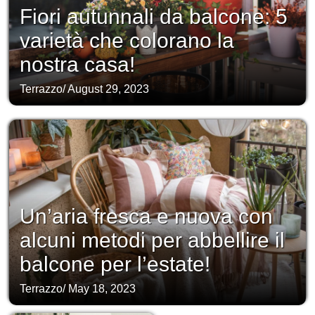
Fiori autunnali da balcone: 5
varietà che colorano la
nostra casa!
Terrazzo
/
August 29, 2023
Un’aria fresca e nuova con
alcuni metodi per abbellire il
balcone per l’estate!
Terrazzo
/
May 18, 2023