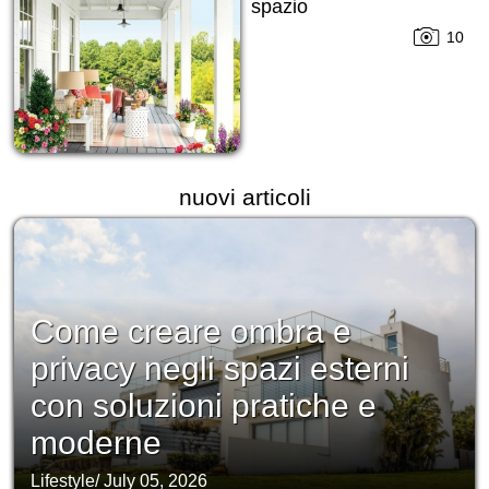
spazio
10
nuovi articoli
Come creare ombra e
privacy negli spazi esterni
con soluzioni pratiche e
moderne
Lifestyle
/
July 05, 2026