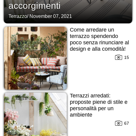
accorgimenti
Terrazzo
/
November 07, 2021
Come arredare un
terrazzo spendendo
poco senza rinunciare al
design e alla comodità!
15
Terrazzi arredati:
proposte piene di stile e
personalità per un
ambiente
multifunzionale
67