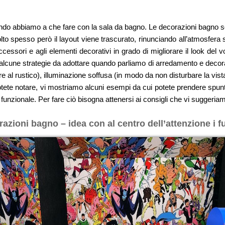
uando abbiamo a che fare con la sala da bagno. Le decorazioni bagno 
lto spesso però il layout viene trascurato, rinunciando all’atmosfera 
essori e agli elementi decorativi in grado di migliorare il look del v
o alcune strategie da adottare quando parliamo di arredamento e decora
e al rustico), illuminazione soffusa (in modo da non disturbare la vist
tete notare, vi mostriamo alcuni esempi da cui potete prendere spunto s
funzionale. Per fare ciò bisogna attenersi ai consigli che vi suggeria
azioni bagno – idea con al centro dell’attenzione i f