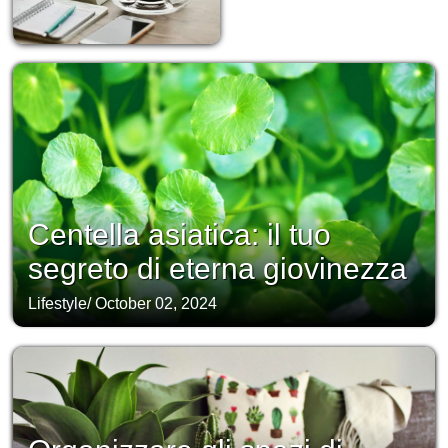
Centella asiatica: il tuo
segreto di eterna giovinezza
Lifestyle
/
October 02, 2024