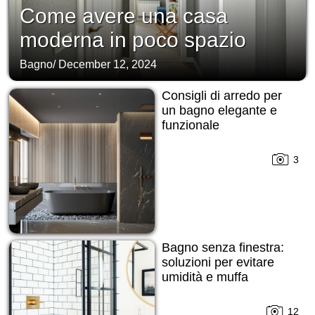
Come avere una casa
moderna in poco spazio
Bagno
/
December 12, 2024
Consigli di arredo per
un bagno elegante e
funzionale
3
Bagno senza finestra:
soluzioni per evitare
umidità e muffa
12