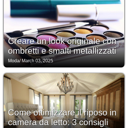
Creare un look originale con
ombretti e smalti metallizzati
Moda
/
March 03, 2025
Come ottimizzare il riposo in
camera da letto: 3 consigli