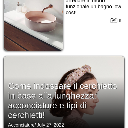
arredare in modo
funzionale un bagno low
cost!
9
Come indossare il cerchietto
in base alla lunghezza:
acconciature e tipi di
cerchietti!
Acconciature
/
July 27, 2022