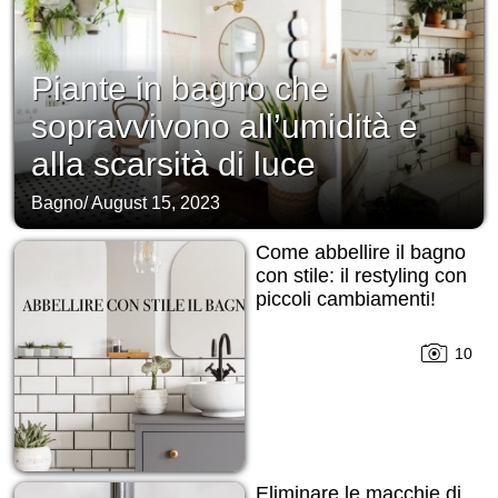
Piante in bagno che
sopravvivono all’umidità e
alla scarsità di luce
Bagno
/
August 15, 2023
Come abbellire il bagno
con stile: il restyling con
piccoli cambiamenti!
10
Eliminare le macchie di