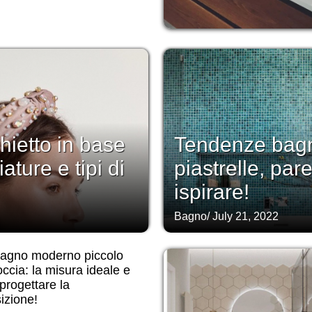
hietto in base
Tendenze bagno
ture e tipi di
piastrelle, par
ispirare!
Bagno
/
July 21, 2022
bagno moderno piccolo
ccia: la misura ideale e
rogettare la
izione!