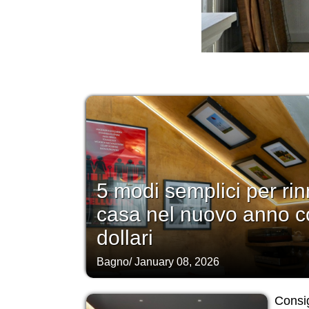
5 modi semplici per rin
casa nel nuovo anno c
dollari
Bagno
/
January 08, 2026
Consig