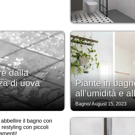
re dalla
za di uova
Piante in bag
all’umidità e al
Bagno
/
August 15, 2023
bbellire il bagno con
il restyling con piccoli
amenti!