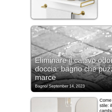
Eliminare il cattivo odo
doccia: bagno che puz
marce
Bagno
/
September 14, 2023
Come a
stile: 
cambi