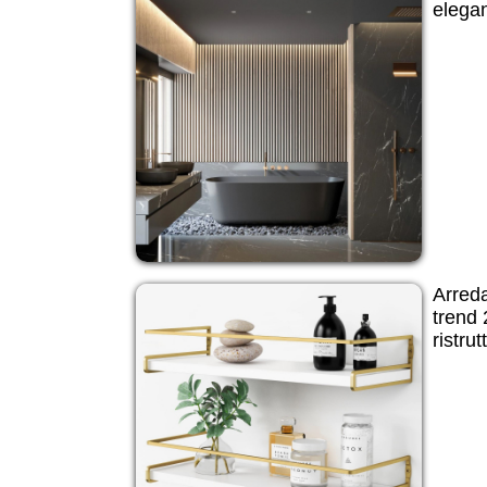
elegan
Arred
trend 
ristru