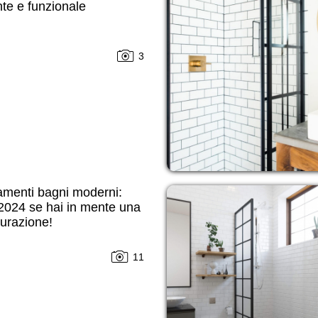
te e funzionale
3
amenti bagni moderni:
2024 se hai in mente una
tturazione!
11