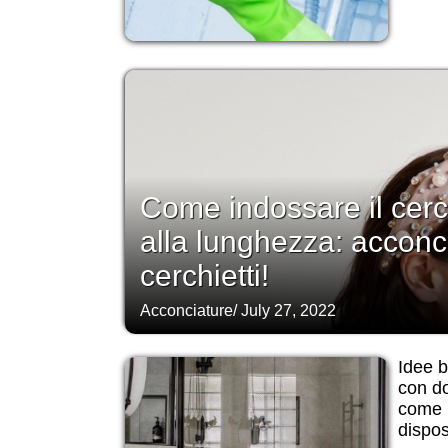
Come indossare il cerc
alla lunghezza: acconcia
cerchietti!
Acconciature
/
July 27, 2022
Idee 
con do
come p
dispos