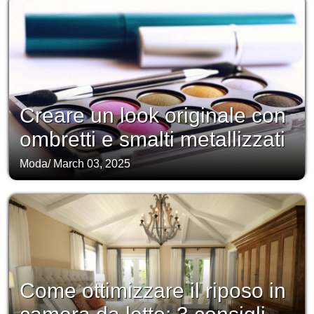
Creare un look originale con
ombretti e smalti metallizzati
Moda
/
March 03, 2025
Come ottimizzare il riposo in