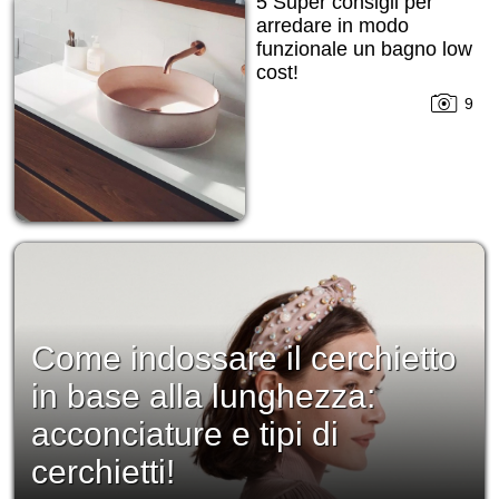
5 Super consigli per
arredare in modo
funzionale un bagno low
cost!
9
Come indossare il cerchietto
in base alla lunghezza:
acconciature e tipi di
cerchietti!