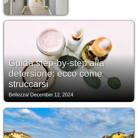
Guida step-by-step alla
detersione: ecco come
struccarsi
Bellezza
/
December 12, 2024