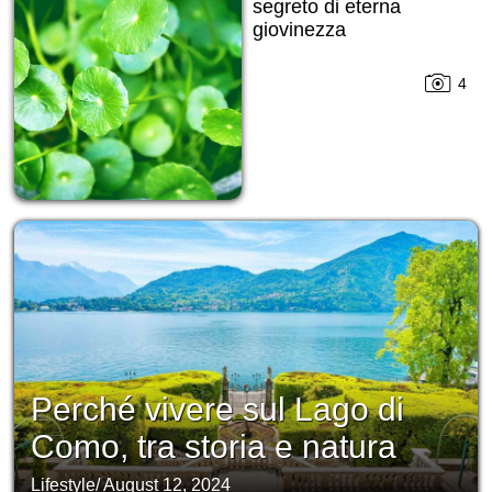
segreto di eterna
giovinezza
4
Perché vivere sul Lago di
Como, tra storia e natura
Lifestyle
/
August 12, 2024