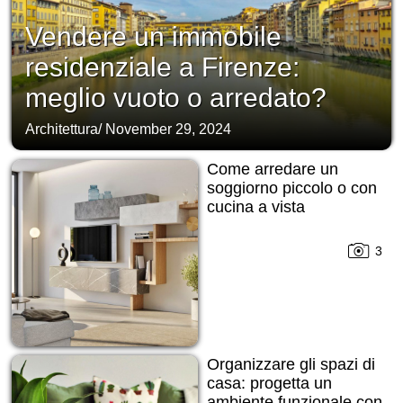
Vendere un immobile
residenziale a Firenze:
meglio vuoto o arredato?
Architettura
/
November 29, 2024
Come arredare un
soggiorno piccolo o con
cucina a vista
3
Organizzare gli spazi di
casa: progetta un
ambiente funzionale con