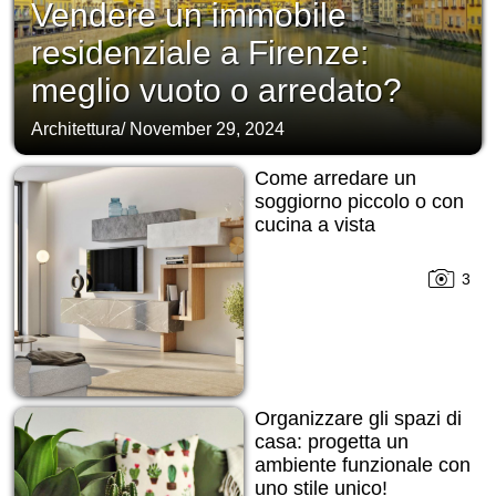
Vendere un immobile
residenziale a Firenze:
meglio vuoto o arredato?
Architettura
/
November 29, 2024
Come arredare un
soggiorno piccolo o con
cucina a vista
3
Organizzare gli spazi di
casa: progetta un
ambiente funzionale con
uno stile unico!