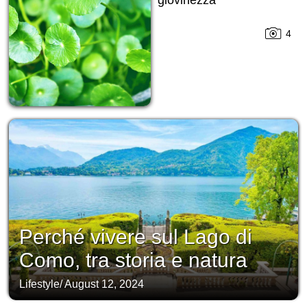
giovinezza
4
Perché vivere sul Lago di
Como, tra storia e natura
Lifestyle
/
August 12, 2024