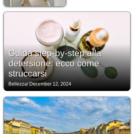
Guida step-by-step alla
detersione: ecco come
struccarsi
Bellezza
/
December 12, 2024