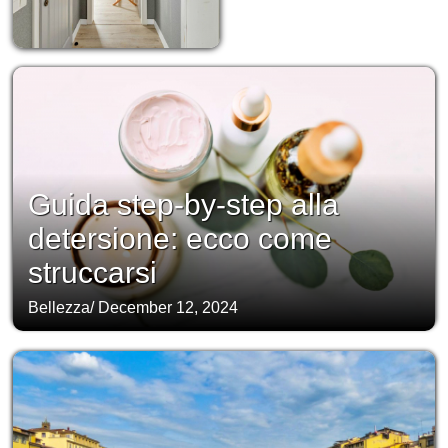
Guida step-by-step alla
detersione: ecco come
struccarsi
Bellezza
/
December 12, 2024