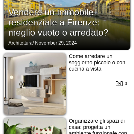
Vendere un immobile
residenziale a Firenze:
meglio vuoto o arredato?
Architettura
/
November 29, 2024
Come arredare un
soggiorno piccolo o con
cucina a vista
3
Organizzare gli spazi di
casa: progetta un
ambiente funzionale con