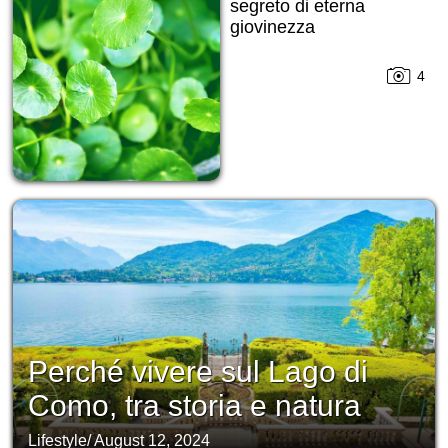
segreto di eterna
giovinezza
4
Perché vivere sul Lago di
Como, tra storia e natura
Lifestyle
/
August 12, 2024