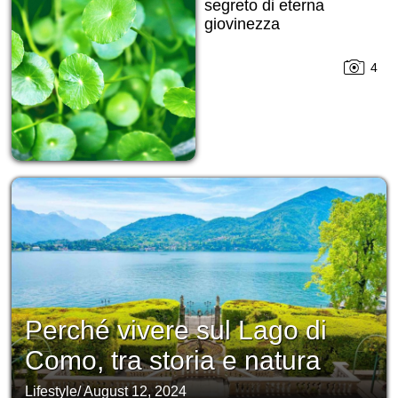
segreto di eterna
giovinezza
4
Perché vivere sul Lago di
Como, tra storia e natura
Lifestyle
/
August 12, 2024