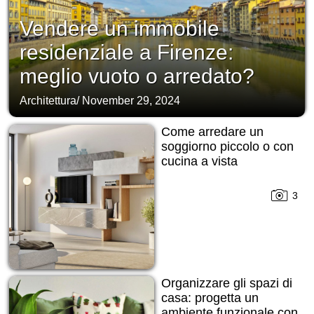
Vendere un immobile
residenziale a Firenze:
meglio vuoto o arredato?
Architettura
/
November 29, 2024
Come arredare un
soggiorno piccolo o con
cucina a vista
3
Organizzare gli spazi di
casa: progetta un
ambiente funzionale con