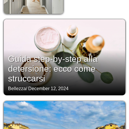
Guida step-by-step alla
detersione: ecco come
struccarsi
Bellezza
/
December 12, 2024