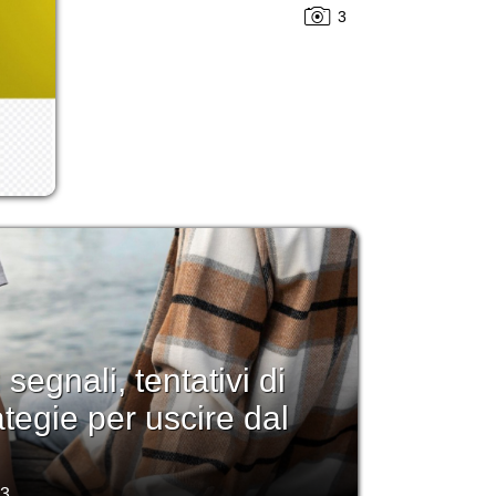
3
 segnali, tentativi di
tegie per uscire dal
23