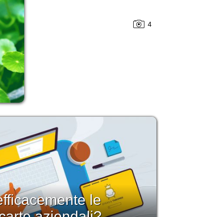
4
fficacemente le
carte aziendali?