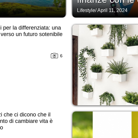
Lifestyle
/
April 11, 2024
i per la differenziata: una
 verso un futuro sotenibile
6
zi che ci dicono che il
to di cambiare vita è
to