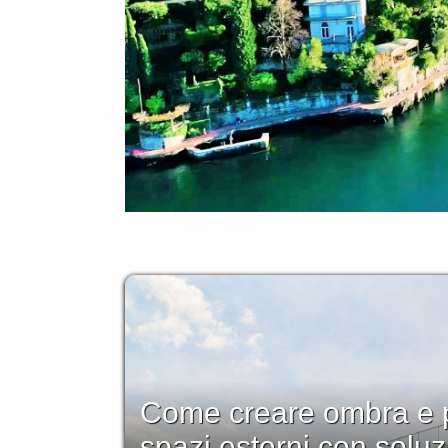
Come creare ombra e p
spazi esterni con soluz