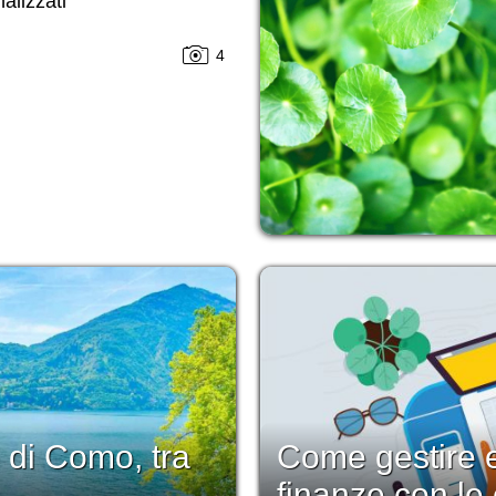
alizzati
4
 di Como, tra
Come gestire e
finanze con le 