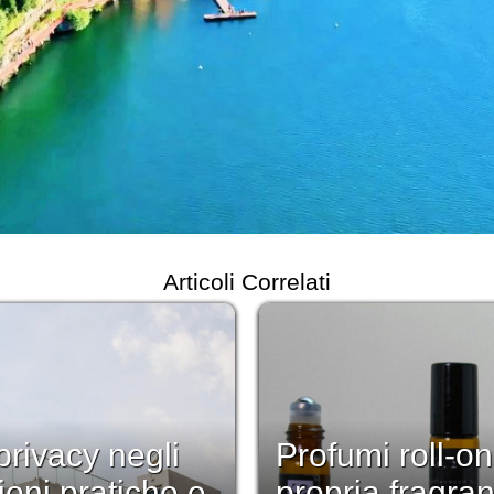
Articoli Correlati
rivacy negli
Profumi roll-on
ioni pratiche e
propria fragra