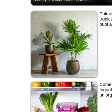
Palme 
tropic
puoi 
Come d
frigor
un’org