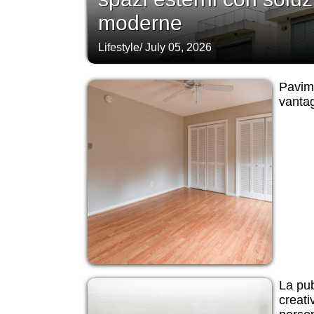
moderne
Lifestyle
/
July 05, 2026
Pavime
vantag
La pub
creati