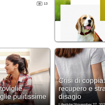
13
Crisi di coppia:
toviglie
recupero e stra
glie pulitissime
disagio
Lifestyle
/
November 27, 20