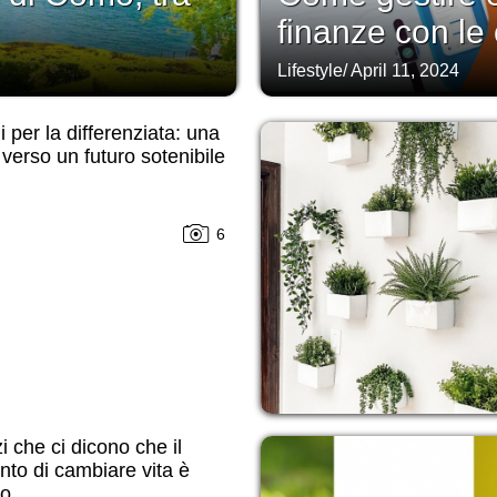
finanze con le 
Lifestyle
/
April 11, 2024
i per la differenziata: una
 verso un futuro sotenibile
6
zi che ci dicono che il
to di cambiare vita è
to