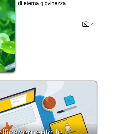
di eterna giovinezza
4
fficacemente le