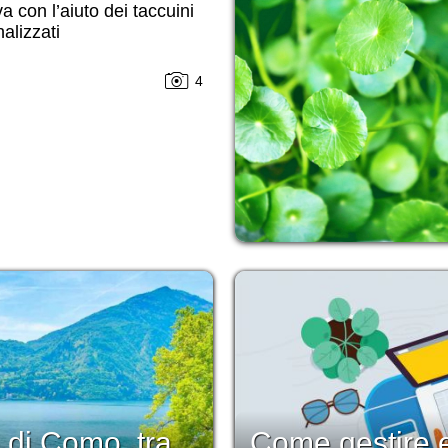
va con l’aiuto dei taccuini
alizzati
4
 di Como, tra
Come gestire e