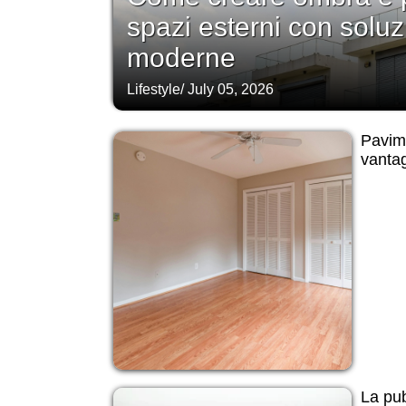
spazi esterni con soluz
moderne
Lifestyle
/
July 05, 2026
Pavime
vantag
La pub