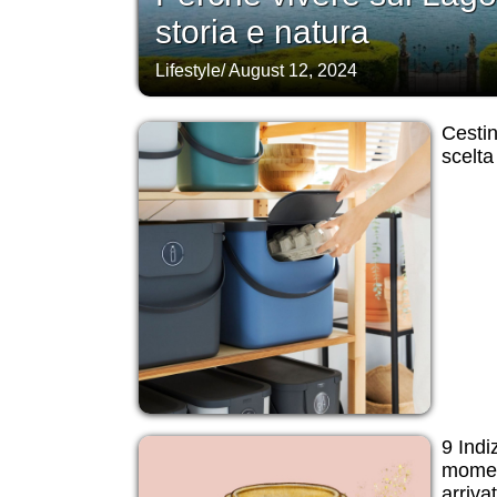
storia e natura
Lifestyle
/
August 12, 2024
Cestin
scelta
9 Indi
momen
arriva