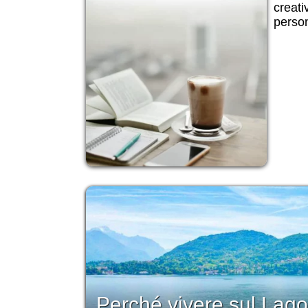
creati
person
Perché vivere sul Lago