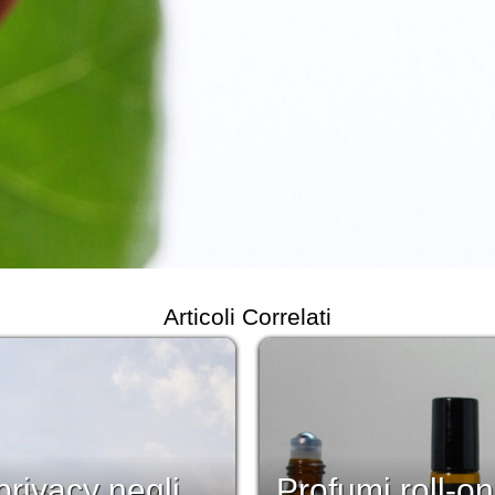
Articoli Correlati
rivacy negli
Profumi roll-on