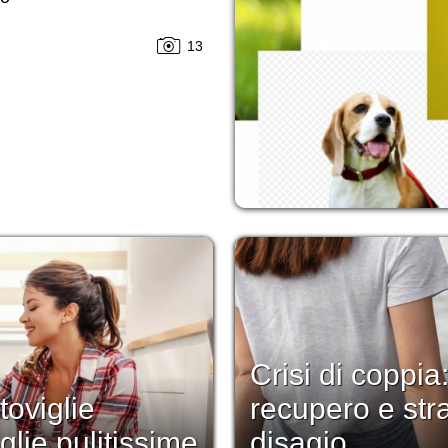
13
Crisi di coppia:
toviglie
recupero e stra
glie pulitissime
disagio