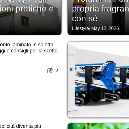
ioni pratiche e
propria fragra
con sé
Lifestyle
/
May 12, 2026
nto laminato in salotto:
gi e consigli per la scelta
3
blicità diventa più