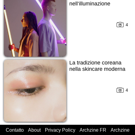
nell’illuminazione
4
La tradizione coreana
nella skincare moderna
4
Contatto
About
Privacy Policy
Archzine FR
Archzine