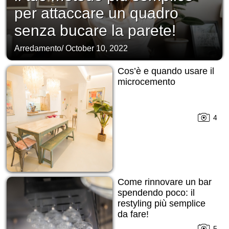
per attaccare un quadro
senza bucare la parete!
Arredamento
/
October 10, 2022
Cos’è e quando usare il
microcemento
4
Come rinnovare un bar
spendendo poco: il
restyling più semplice
da fare!
5