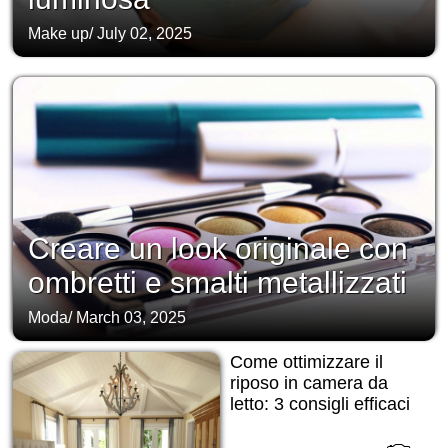
Make up
/
July 02, 2025
Creare un look originale con
ombretti e smalti metallizzati
Moda
/
March 03, 2025
Come ottimizzare il
riposo in camera da
letto: 3 consigli efficaci