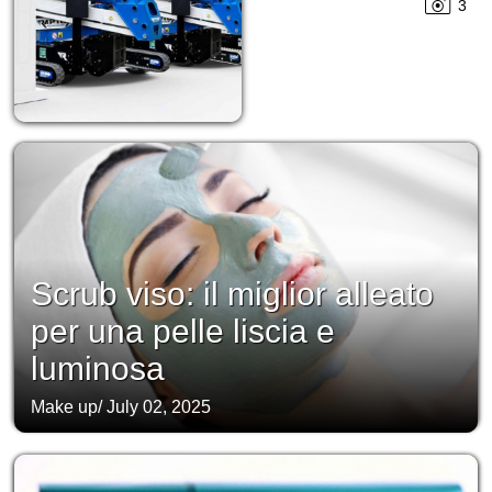
3
Scrub viso: il miglior alleato
per una pelle liscia e
luminosa
Make up
/
July 02, 2025