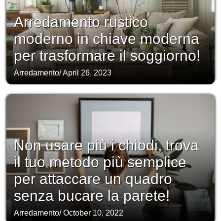
Arredamento rustico
moderno in chiave moderna
per trasformare il soggiorno!
Arredamento
/
April 26, 2023
Non usare più i chiodi, trova
il tuo metodo più semplice
per attaccare un quadro
senza bucare la parete!
Arredamento
/
October 10, 2022