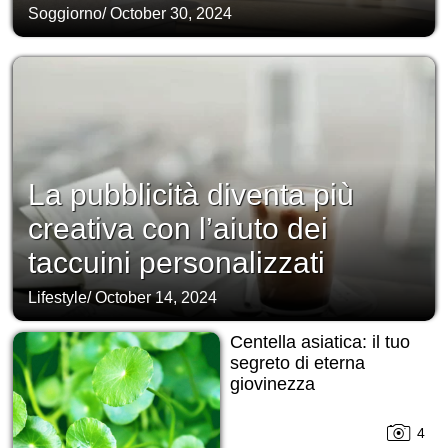
Soggiorno
/
October 30, 2024
La pubblicità diventa più
creativa con l’aiuto dei
taccuini personalizzati
Lifestyle
/
October 14, 2024
Centella asiatica: il tuo
segreto di eterna
giovinezza
4