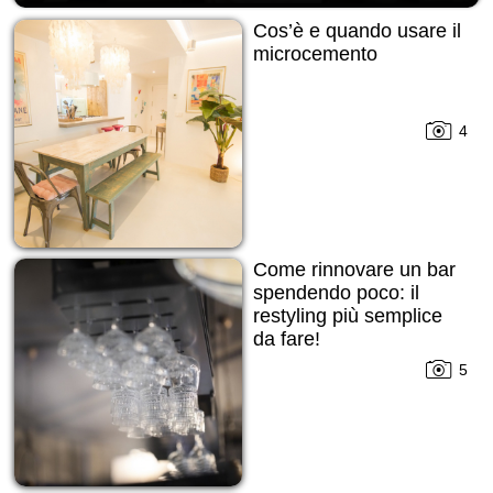
Cos’è e quando usare il
microcemento
4
Come rinnovare un bar
spendendo poco: il
restyling più semplice
da fare!
5