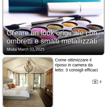
Creare un look originale con
ombretti e smalti metallizzati
Moda
/
March 03, 2025
Come ottimizzare il
riposo in camera da
letto: 3 consigli efficaci
4