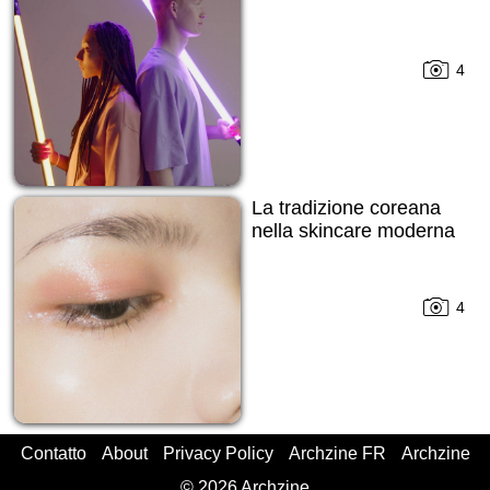
4
La tradizione coreana
nella skincare moderna
4
Contatto
About
Privacy Policy
Archzine FR
Archzine
© 2026 Archzine