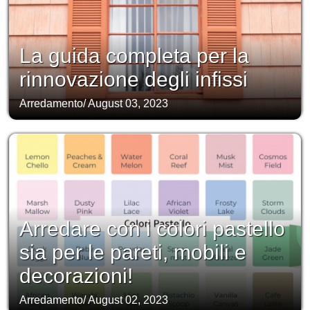
La guida completa per la
rinnovazione degli infissi
Arredamento
/
August 03, 2023
Arredare con i colori pastello
sia per le pareti, mobili e
decorazioni!
Arredamento
/
August 02, 2023