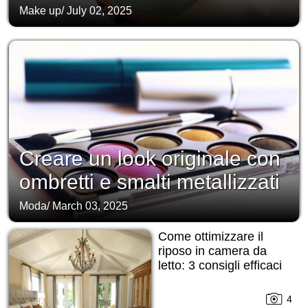
Make up
/
July 02, 2025
Creare un look originale con
ombretti e smalti metallizzati
Moda
/
March 03, 2025
Come ottimizzare il
riposo in camera da
letto: 3 consigli efficaci
4