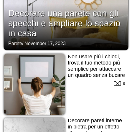
Decorare una parete con gli
specchi e ampliare lo spazio
in casa
Parete
/
November 17, 2023
Non usare più i chiodi,
trova il tuo metodo più
semplice per attaccare
un quadro senza bucare
la parete!
9
Decorare pareti interne
in pietra per un effetto