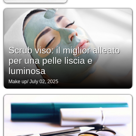
Scrub viso: il miglior alleato
per una pelle liscia e
luminosa
Make up
/
July 02, 2025