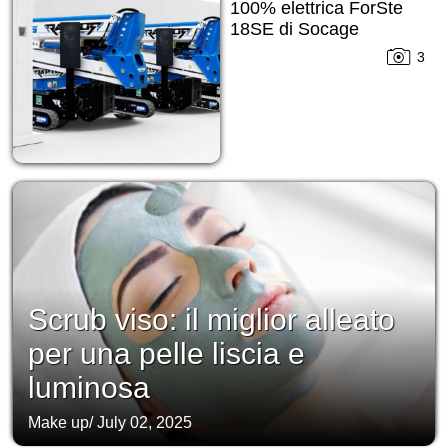
100% elettrica ForSte
18SE di Socage
3
Scrub viso: il miglior alleato
per una pelle liscia e
luminosa
Make up
/
July 02, 2025