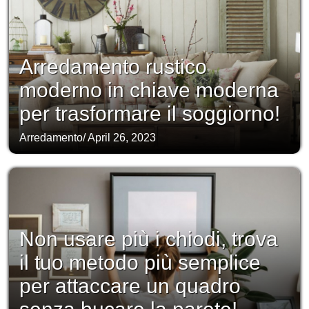
Arredamento rustico
moderno in chiave moderna
per trasformare il soggiorno!
Arredamento
/
April 26, 2023
Non usare più i chiodi, trova
il tuo metodo più semplice
per attaccare un quadro