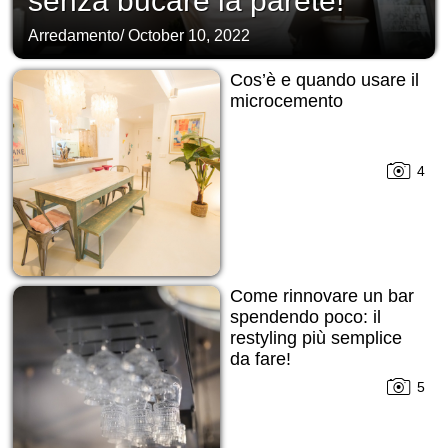
senza bucare la parete!
Arredamento
/
October 10, 2022
Cos’è e quando usare il
microcemento
4
Come rinnovare un bar
spendendo poco: il
restyling più semplice
da fare!
5