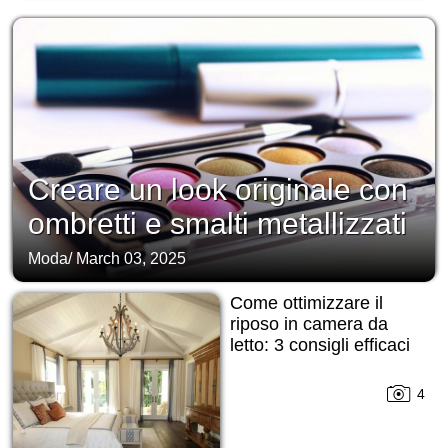
Creare un look originale con
ombretti e smalti metallizzati
Moda
/
March 03, 2025
Come ottimizzare il
riposo in camera da
letto: 3 consigli efficaci
4