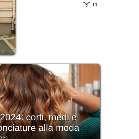
10
i 2024: corti, medi e
onciature alla moda
2023