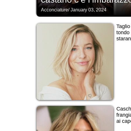
Acconciature
/
January 03, 2024
Taglio
tondo 
stara
Casch
frangi
ai cape