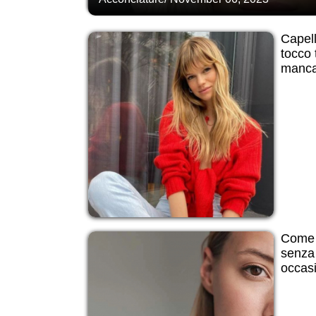
Capell
tocco 
manc
Come r
senza 
occasi