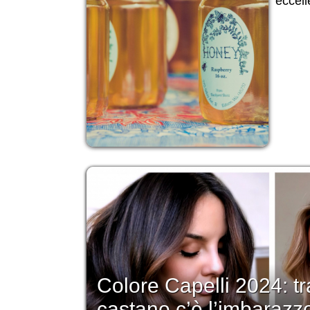
eccell
Colore Capelli 2024: tra
castano c’è l’imbarazzo