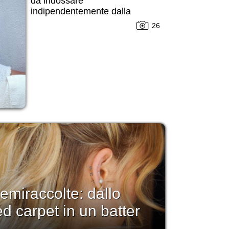
da indossare
indipendentemente dalla
stagione
26
emiraccolte: dallo
red carpet in un batter