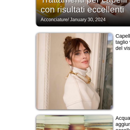
con risultati eccellenti
Acconciature
/
January 30, 2024
Capell
taglio
del vi
Acqua 
aggiun