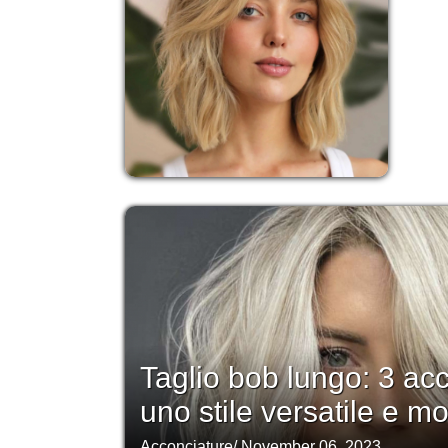
Taglio bob lungo: 3 ac
uno stile versatile e m
Acconciature
/
November 06, 2023