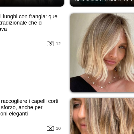
i lunghi con frangia: quel
tradizionale che ci
ava
12
accogliere i capelli corti
sforzo, anche per
oni eleganti
10