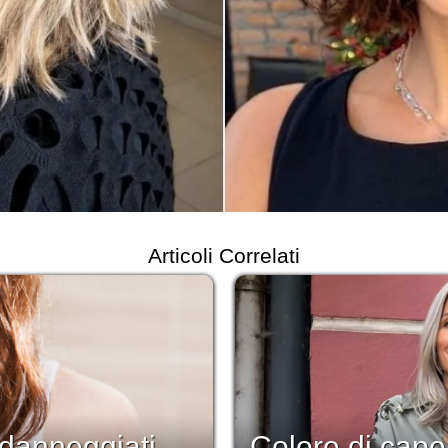
Articoli Correlati
 danneggiati
Colore di capel