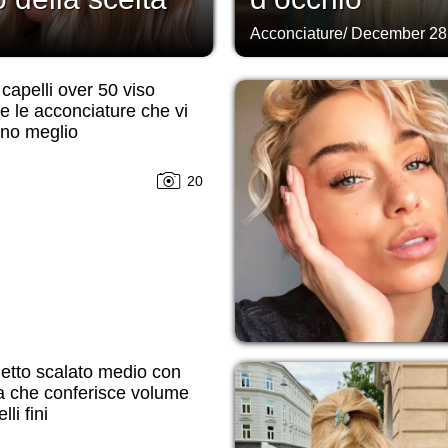
Acconciature
/
December 28
 capelli over 50 viso
e le acconciature che vi
nno meglio
20
etto scalato medio con
a che conferisce volume
lli fini