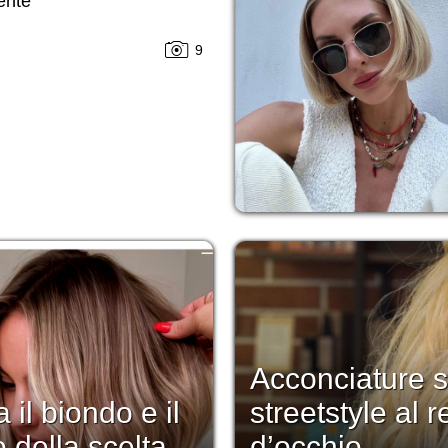
ente
9
Acconciature s
 il biondo e il
streetstyle al 
 della scelta
d’occhio