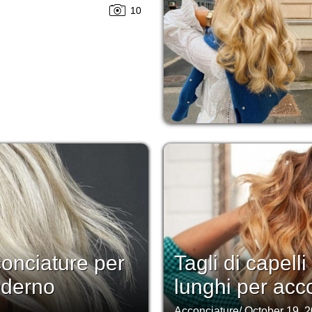
10
conciature per
Tagli di capell
oderno
lunghi per acc
Acconciature
/
October 19, 