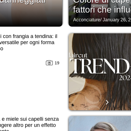
fattori che infl
Acconciature
/
January 26, 
i con frangia a tendina: il
 versatile per ogni forma
so
19
e miele sui capelli senza
gere altro per un effetto