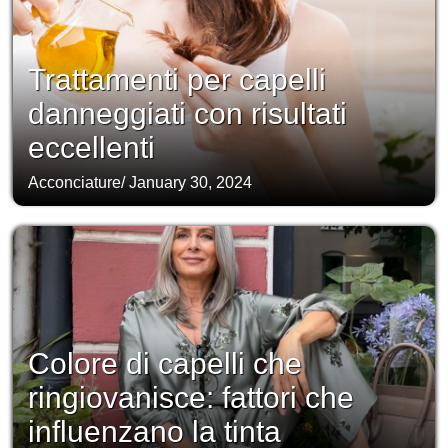
Trattamenti per capelli
danneggiati con risultati
eccellenti
Acconciature
/
January 30, 2024
Colore di capelli che
ringiovanisce: fattori che
influenzano la tinta