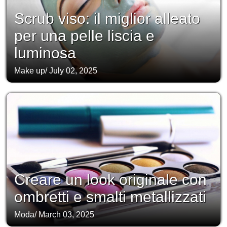
Scrub viso: il miglior alleato
per una pelle liscia e
luminosa
Make up
/
July 02, 2025
Creare un look originale con
ombretti e smalti metallizzati
Moda
/
March 03, 2025