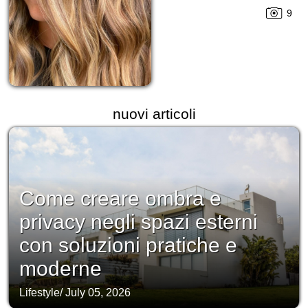
9
nuovi articoli
Come creare ombra e
privacy negli spazi esterni
con soluzioni pratiche e
moderne
Lifestyle
/
July 05, 2026