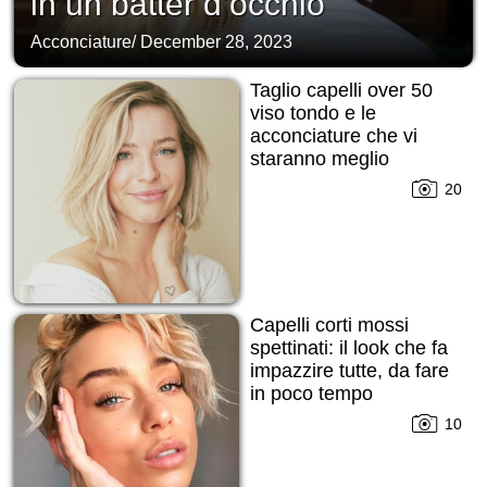
in un batter d’occhio
Acconciature
/
December 28, 2023
Taglio capelli over 50
viso tondo e le
acconciature che vi
staranno meglio
20
Capelli corti mossi
spettinati: il look che fa
impazzire tutte, da fare
in poco tempo
10