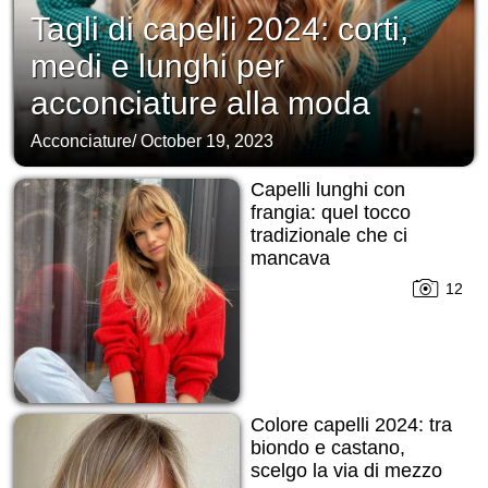
Tagli di capelli 2024: corti,
medi e lunghi per
acconciature alla moda
Acconciature
/
October 19, 2023
Capelli lunghi con
frangia: quel tocco
tradizionale che ci
mancava
12
Colore capelli 2024: tra
biondo e castano,
scelgo la via di mezzo