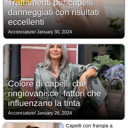
Trattamenti per capelli
danneggiati con risultati
eccellenti
Acconciature
/
January 30, 2024
Colore di capelli che
ringiovanisce: fattori che
influenzano la tinta
Acconciature
/
January 26, 2024
Capelli con frangia a