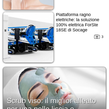
Piattaforma ragno
elettriche: la soluzione
100% elettrica ForSte
18SE di Socage
3
Scrub viso: il miglior alleato
per una pelle liscia e