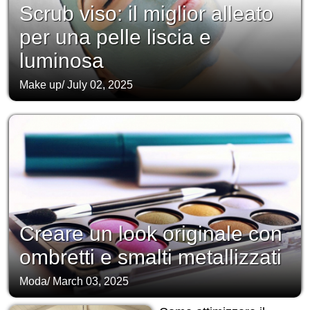
Scrub viso: il miglior alleato
per una pelle liscia e
luminosa
Make up
/
July 02, 2025
Creare un look originale con
ombretti e smalti metallizzati
Moda
/
March 03, 2025