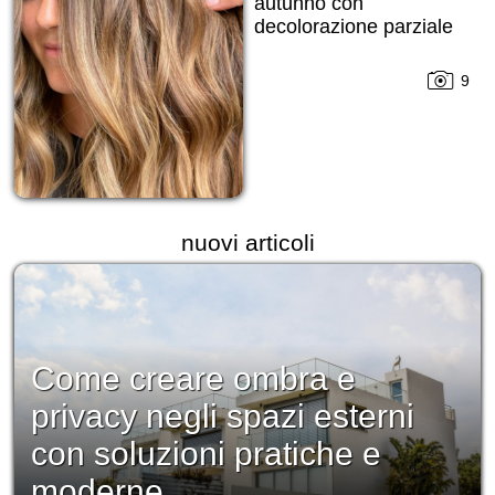
autunno con
decolorazione parziale
9
nuovi articoli
Come creare ombra e
privacy negli spazi esterni
con soluzioni pratiche e
moderne