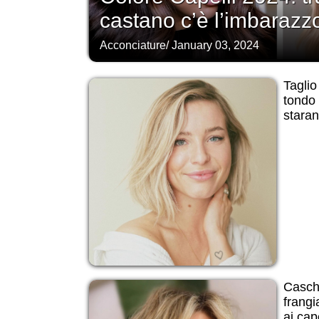
castano c’è l’imbarazzo
Acconciature
/
January 03, 2024
Taglio
tondo 
stara
Casch
frangi
ai cape