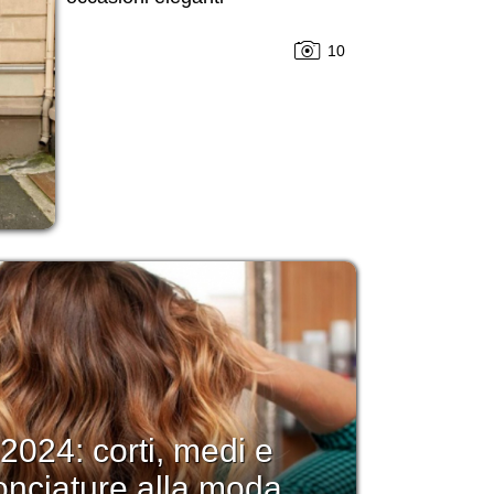
10
i 2024: corti, medi e
onciature alla moda