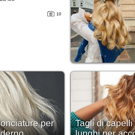
10
conciature per
Tagli di capell
oderno
lunghi per acc