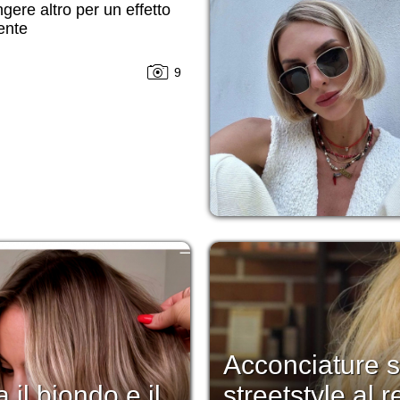
gere altro per un effetto
ente
9
Acconciature s
 il biondo e il
streetstyle al 