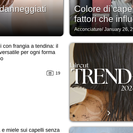
 danneggiati
Colore di capel
fattori che infl
Acconciature
/
January 26, 
i con frangia a tendina: il
 versatile per ogni forma
so
19
e miele sui capelli senza