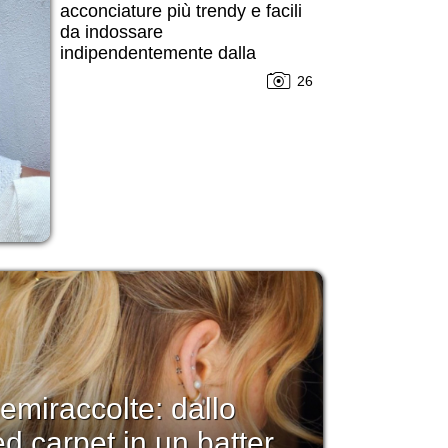
acconciature più trendy e facili
da indossare
indipendentemente dalla
stagione
26
emiraccolte: dallo
red carpet in un batter