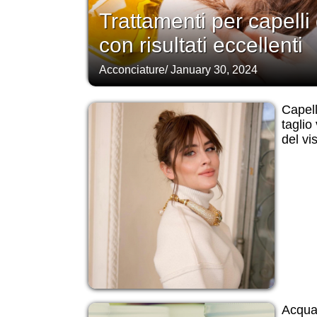
Trattamenti per capelli
con risultati eccellenti
Acconciature
/
January 30, 2024
Capell
taglio
del vi
Acqua 