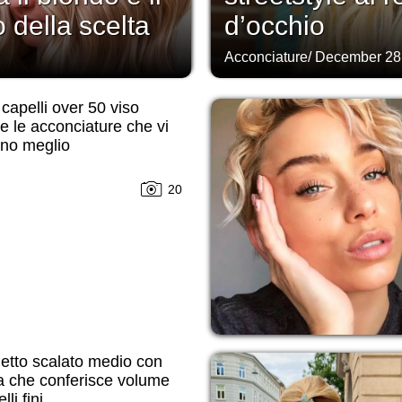
 della scelta
d’occhio
Acconciature
/
December 28
 capelli over 50 viso
e le acconciature che vi
nno meglio
20
etto scalato medio con
a che conferisce volume
lli fini