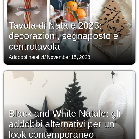
Tavola di Natale 2023:
decorazioni, segnaposto e
centrotavola
Addobbi natalizi
/
November 15, 2023
Black and White Natale: gli
addobbi alternativi per un
look contemporaneo