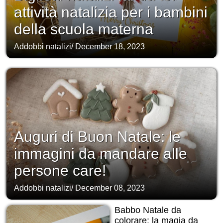
attività natalizia per i bambini
della scuola materna
Addobbi natalizi
/
December 18, 2023
Auguri di Buon Natale: le
immagini da mandare alle
persone care!
Addobbi natalizi
/
December 08, 2023
Babbo Natale da
colorare: la magia da