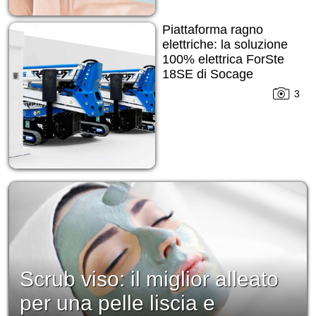
Piattaforma ragno
elettriche: la soluzione
100% elettrica ForSte
18SE di Socage
3
Scrub viso: il miglior alleato
per una pelle liscia e