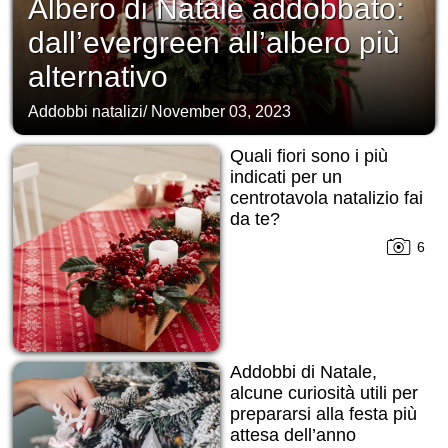
Albero di Natale addobbato:
dall’evergreen all’albero più
alternativo
Addobbi natalizi
/
November 03, 2023
Quali fiori sono i più
indicati per un
centrotavola natalizio fai
da te?
6
Addobbi di Natale,
alcune curiosità utili per
prepararsi alla festa più
attesa dell’anno