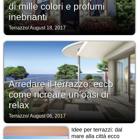
di mille colori e profumi
inebrianti
Terrazzo
/
August 18, 2017
Arredare il terrazzo: ecco
come ricreare un’oasi di
relax
Terrazzo
/
August 06, 2017
Idee per terrazzi: dal
mare alla città ecco