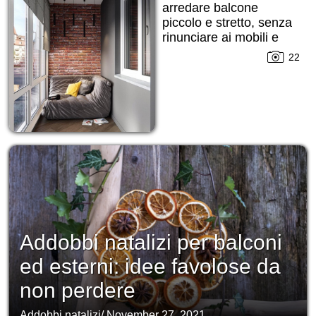
arredare balcone
piccolo e stretto, senza
rinunciare ai mobili e
alle decorazioni!
22
Addobbi natalizi per balconi
ed esterni: idee favolose da
non perdere
Addobbi natalizi
/
November 27, 2021