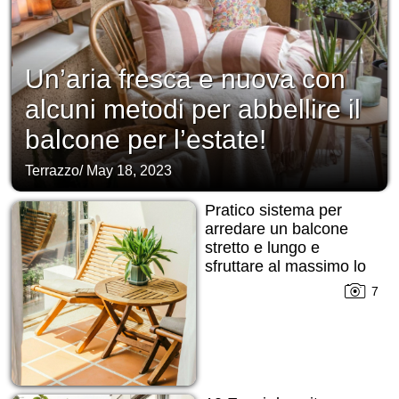
Un’aria fresca e nuova con
alcuni metodi per abbellire il
balcone per l’estate!
Terrazzo
/
May 18, 2023
Pratico sistema per
arredare un balcone
stretto e lungo e
sfruttare al massimo lo
spazio!
7