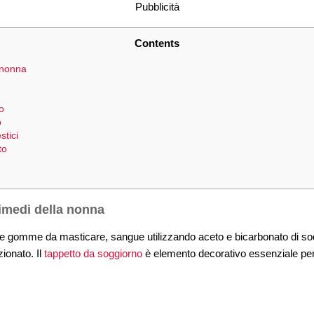
Pubblicità
Contents
 nonna
o
o
stici
to
rimedi della nonna
 le gomme da masticare, sangue utilizzando aceto e bicarbonato di so
ionato. Il
tappetto da soggiorno
è elemento decorativo essenziale per