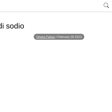
di sodio
Oriana Fallaci
/
February 28 2023