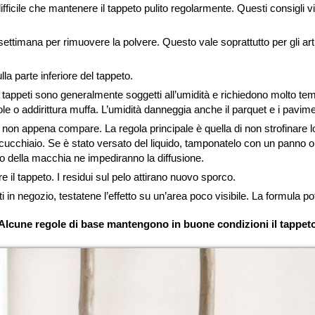
ficile che mantenere il tappeto pulito regolarmente. Questi consigli v
ttimana per rimuovere la polvere. Questo vale soprattutto per gli articoli 
la parte inferiore del tappeto.
 I tappeti sono generalmente soggetti all’umidità e richiedono molto t
o addirittura muffa. L’umidità danneggia anche il parquet e i pavimen
non appena compare. La regola principale è quella di non strofinare l
 cucchiaio. Se è stato versato del liquido, tamponatelo con un panno o
tro della macchia ne impediranno la diffusione.
re il tappeto. I residui sul pelo attirano nuovo sporco.
 in negozio, testatene l’effetto su un’area poco visibile. La formula p
Alcune regole di base mantengono in buone condizioni il tappet