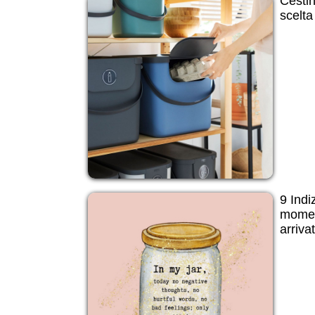
Cestin
scelta
9 Indi
momen
arriva