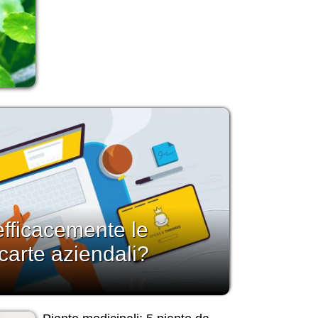
fficacemente le
carte aziendali?