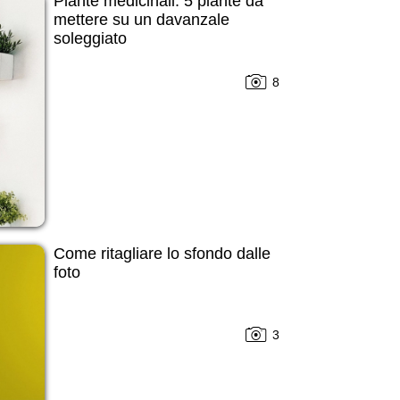
Piante medicinali: 5 piante da
mettere su un davanzale
soleggiato
8
Come ritagliare lo sfondo dalle
foto
3