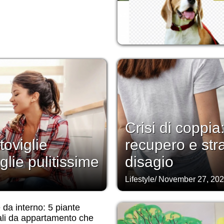
Crisi di coppia:
toviglie
recupero e stra
glie pulitissime
disagio
Lifestyle
/
November 27, 20
da interno: 5 piante
ali da appartamento che