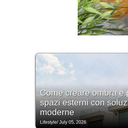
Come creare ombra e p
spazi esterni con soluz
moderne
Lifestyle
/
July 05, 2026