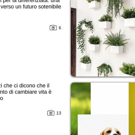
i per la differenziata: una
 verso un futuro sotenibile
6
zi che ci dicono che il
to di cambiare vita è
to
13