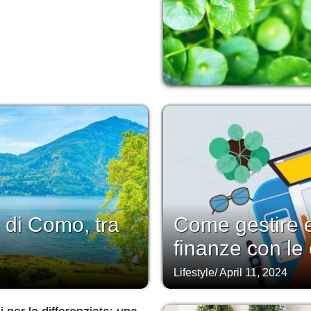
 di Como, tra
Come gestire e
finanze con le 
Lifestyle
/
April 11, 2024