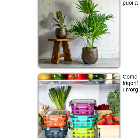
puoi 
Come d
frigor
un’org