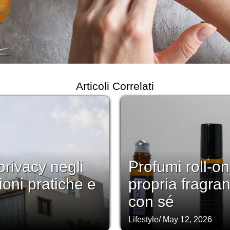
Articoli Correlati
rivacy negli
Profumi roll-on
ioni pratiche e
propria fragra
con sé
Lifestyle
/
May 12, 2026