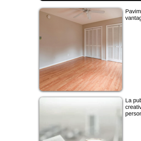
Pavime
vantag
La pub
creati
person