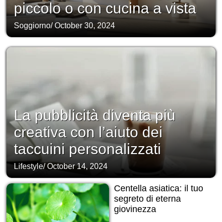
piccolo o con cucina a vista
Soggiorno
/
October 30, 2024
La pubblicità diventa più
creativa con l’aiuto dei
taccuini personalizzati
Lifestyle
/
October 14, 2024
Centella asiatica: il tuo
segreto di eterna
giovinezza