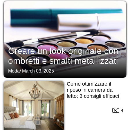
Creare un look originale con
ombretti e smalti metallizzati
Moda
/
March 03, 2025
Come ottimizzare il
riposo in camera da
letto: 3 consigli efficaci
4