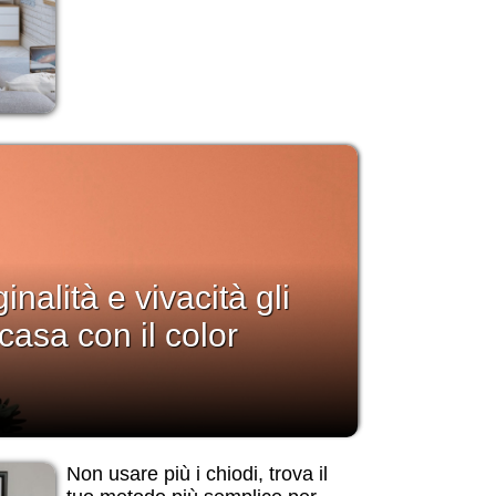
inalità e vivacità gli
casa con il color
Non usare più i chiodi, trova il