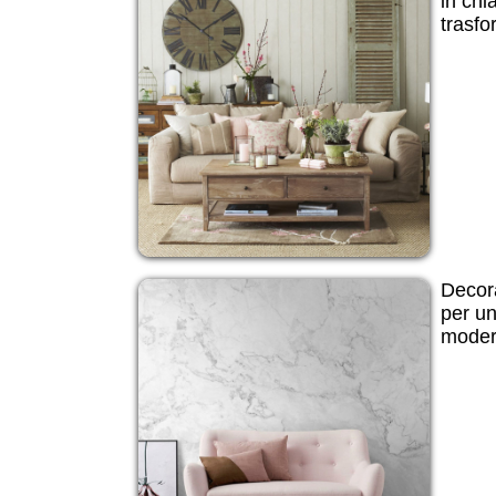
in ch
trasfo
Decora
per un
modern