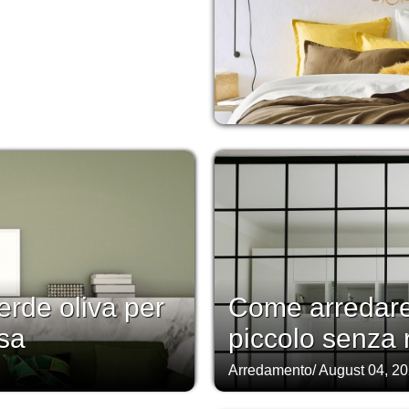
erde oliva per
Come arredare
sa
piccolo senza r
Arredamento
/
August 04, 2