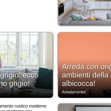
Arreda con orig
 grigio: ecco
ambienti della 
no grigio!
albicocca!
Arredamento
/
amento rustico moderno