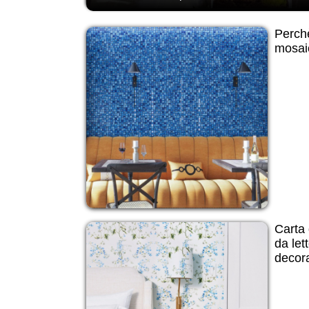
Perchè
mosai
Carta 
da lett
decor