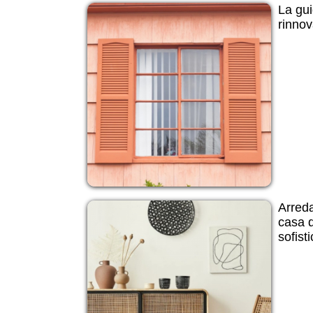
La gui
rinnov
Arreda
casa d
sofisti