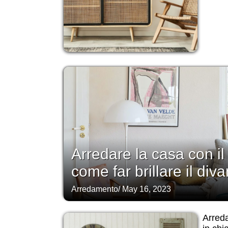
Arredare la casa con il
come far brillare il diva
Arredamento
/
May 16, 2023
Arred