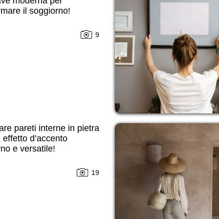
iave moderna per
rmare il soggiorno!
9
re pareti interne in pietra
 effetto d’accento
o e versatile!
19