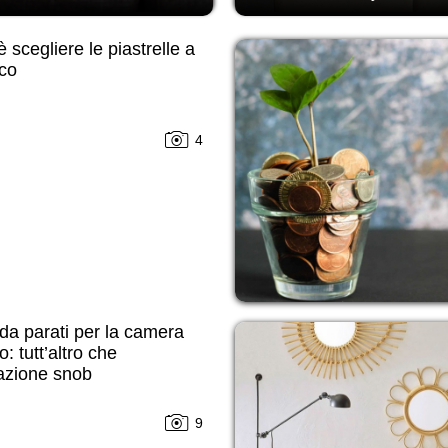
 scegliere le piastrelle a
co
4
da parati per la camera
o: tutt’altro che
azione snob
9