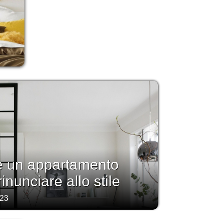
 un appartamento
inunciare allo stile
023