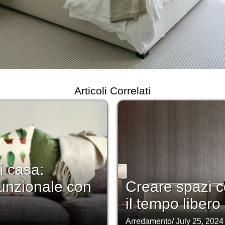
Articoli Correlati
i casa:
unzionale con
Creare spazi co
il tempo libero e
Arredamento
/
July 25, 2024