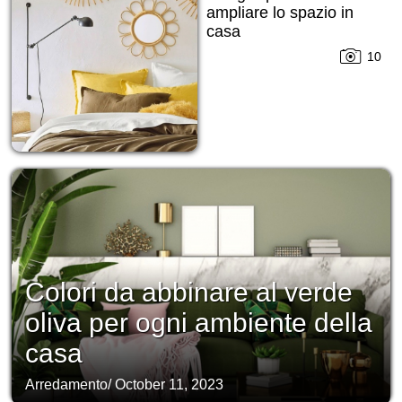
ampliare lo spazio in
casa
10
Colori da abbinare al verde
oliva per ogni ambiente della
casa
Arredamento
/
October 11, 2023