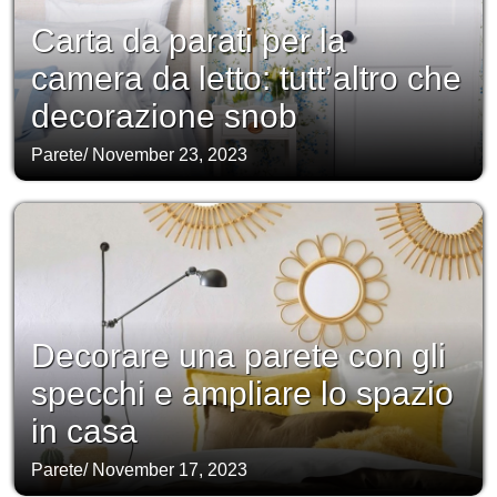
Carta da parati per la
camera da letto: tutt’altro che
decorazione snob
Parete
/
November 23, 2023
Decorare una parete con gli
specchi e ampliare lo spazio
in casa
Parete
/
November 17, 2023