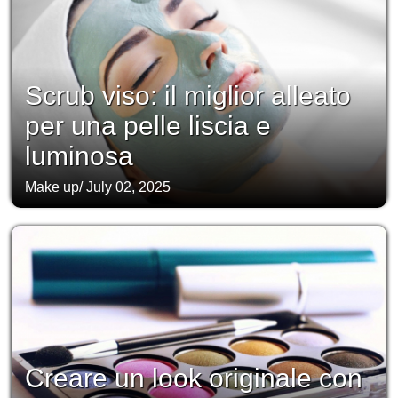
Scrub viso: il miglior alleato
per una pelle liscia e
luminosa
Make up
/
July 02, 2025
Creare un look originale con