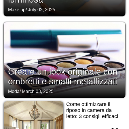
Make up
/
July 02, 2025
Creare un look originale con
ombretti e smalti metallizzati
Moda
/
March 03, 2025
Come ottimizzare il
riposo in camera da
letto: 3 consigli efficaci