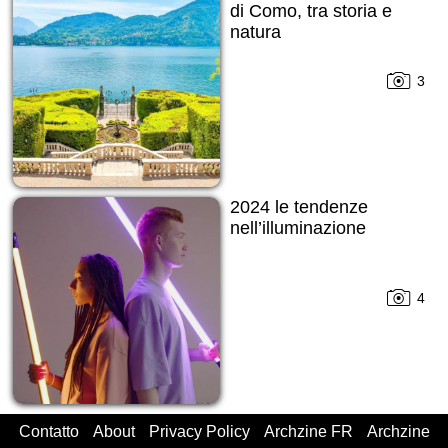
di Como, tra storia e
natura
3
2024 le tendenze
nell’illuminazione
4
Contatto
About
Privacy Policy
Archzine FR
Archzine