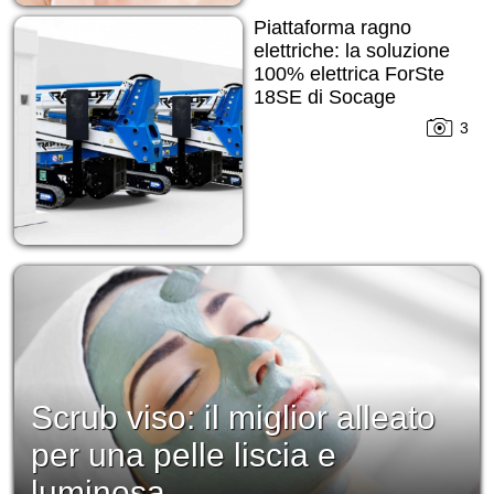
Piattaforma ragno
elettriche: la soluzione
100% elettrica ForSte
18SE di Socage
3
Scrub viso: il miglior alleato
per una pelle liscia e
luminosa