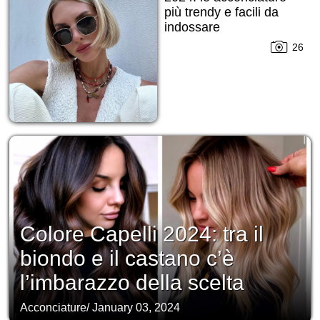
più trendy e facili da
indossare
indipendentemente
26
dalla stagione
Colore Capelli 2024: tra il
biondo e il castano c’è
l’imbarazzo della scelta
Acconciature
/
January 03, 2024