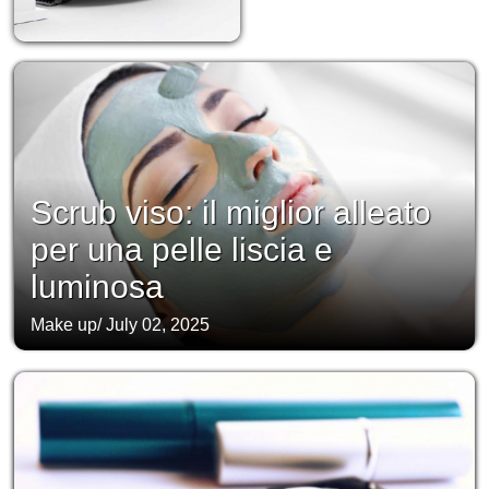
Scrub viso: il miglior alleato
per una pelle liscia e
luminosa
Make up
/
July 02, 2025