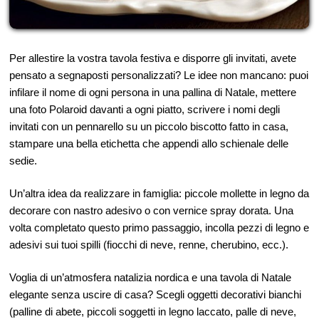
Per allestire la vostra tavola festiva e disporre gli invitati, avete
pensato a segnaposti personalizzati? Le idee non mancano: puoi
infilare il nome di ogni persona in una pallina di Natale, mettere
una foto Polaroid davanti a ogni piatto, scrivere i nomi degli
invitati con un pennarello su un piccolo biscotto fatto in casa,
stampare una bella etichetta che appendi allo schienale delle
sedie.
Un’altra idea da realizzare in famiglia: piccole mollette in legno da
decorare con nastro adesivo o con vernice spray dorata. Una
volta completato questo primo passaggio, incolla pezzi di legno e
adesivi sui tuoi spilli (fiocchi di neve, renne, cherubino, ecc.).
Voglia di un’atmosfera natalizia nordica e una tavola di Natale
elegante senza uscire di casa? Scegli oggetti decorativi bianchi
(palline di abete, piccoli soggetti in legno laccato, palle di neve,