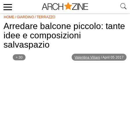
HOME
/
GIARDINO
/
TERRAZZO
Arredare balcone piccolo: tante
idee e composizioni
salvaspazio
+ 30
Valentina Viliani
/
April 05 2017