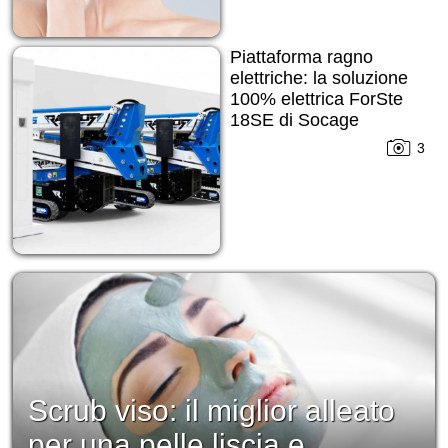
Piattaforma ragno
elettriche: la soluzione
100% elettrica ForSte
18SE di Socage
3
Scrub viso: il miglior alleato
per una pelle liscia e