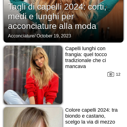
Tagli di capelli 2024: corti,
medi e lunghi per
acconciature alla moda
Acconciature
/
October 19, 2023
Capelli lunghi con
frangia: quel tocco
tradizionale che ci
mancava
12
Colore capelli 2024: tra
biondo e castano,
scelgo la via di mezzo