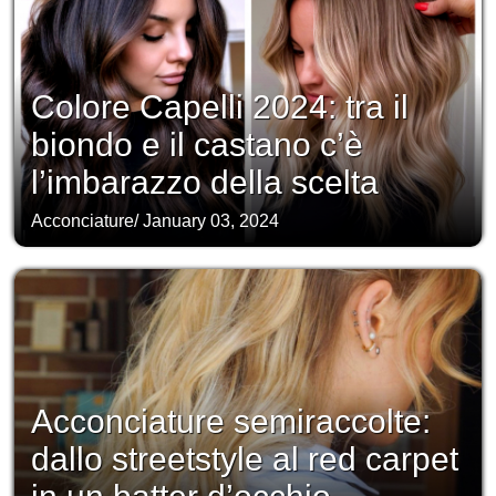
Colore Capelli 2024: tra il
biondo e il castano c’è
l’imbarazzo della scelta
Acconciature
/
January 03, 2024
Acconciature semiraccolte:
dallo streetstyle al red carpet