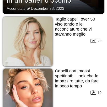
in un batter d’occhio
Acconciature
/
December 28, 2023
Taglio capelli over 50
viso tondo e le
acconciature che vi
staranno meglio
20
Capelli corti mossi
spettinati: il look che fa
impazzire tutte, da fare
in poco tempo
10