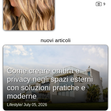
9
nuovi articoli
Come creare ombra e
privacy negli spazi esterni
con soluzioni pratiche e
moderne
Lifestyle
/
July 05, 2026