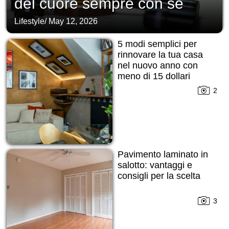
del cuore sempre con sé
Lifestyle
/
May 12, 2026
5 modi semplici per
rinnovare la tua casa
nel nuovo anno con
meno di 15 dollari
2
Pavimento laminato in
salotto: vantaggi e
consigli per la scelta
3