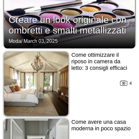
Creare un look originale con
ombretti e smalti metallizzati
Moda
/
March 03, 2025
Come ottimizzare il
riposo in camera da
letto: 3 consigli efficaci
4
Come avere una casa
moderna in poco spazio