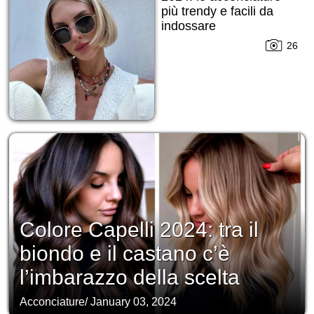
più trendy e facili da
indossare
indipendentemente
26
dalla stagione
Colore Capelli 2024: tra il
biondo e il castano c’è
l’imbarazzo della scelta
Acconciature
/
January 03, 2024