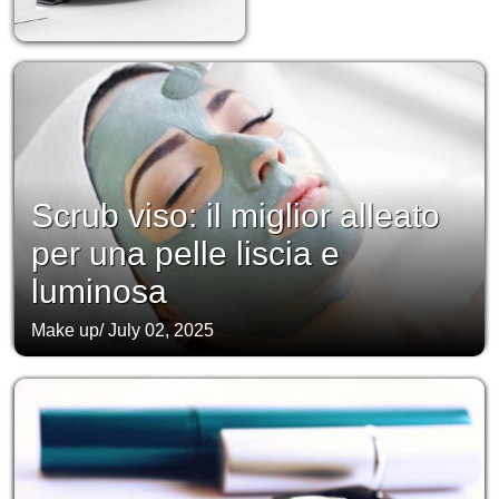
Scrub viso: il miglior alleato
per una pelle liscia e
luminosa
Make up
/
July 02, 2025